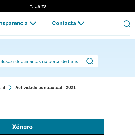
Á Carta
ansparencia
Contacta
rra de busca
ual
Actividade contractual - 2021
Xénero