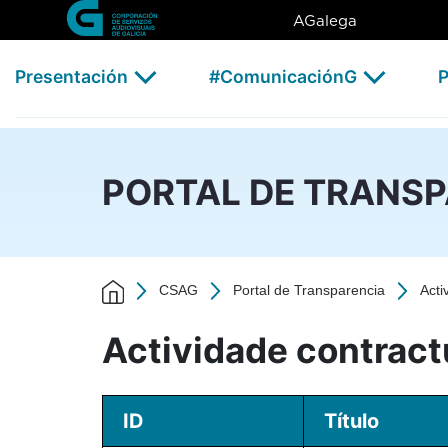
Actividade contractual - 202
Skip to Main Content
AGalega
Presentación
#ComunicaciónG
P
PORTAL DE TRANS
CSAG
Portal de Transparencia
Acti
Actividade contract
ID
Título