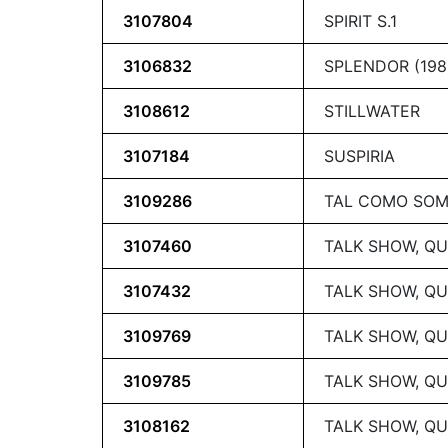
3107804
SPIRIT S.1
3106832
SPLENDOR (198
3108612
STILLWATER
3107184
SUSPIRIA
3109286
TAL COMO SO
3107460
TALK SHOW, QU
3107432
TALK SHOW, QU
3109769
TALK SHOW, QU
3109785
TALK SHOW, QU
3108162
TALK SHOW, QU