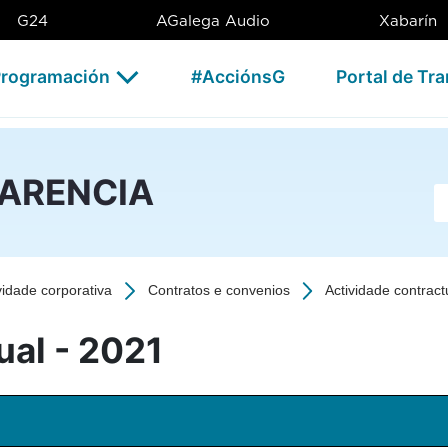
1 - CSAG
G24
AGalega Audio
Xabarín
rogramación
#AcciónsG
Portal de Tr
PARENCIA
Ba
vidade corporativa
Contratos e convenios
Actividade contract
ual - 2021