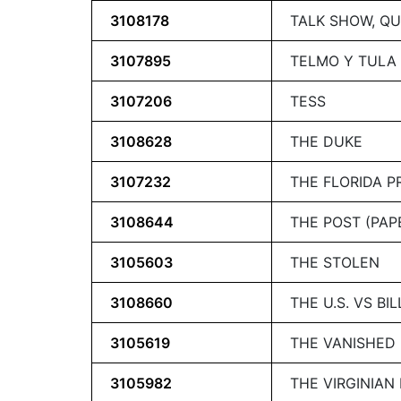
3108178
TALK SHOW, QU
3107895
TELMO Y TULA
3107206
TESS
3108628
THE DUKE
3107232
THE FLORIDA P
3108644
THE POST (PA
3105603
THE STOLEN
3108660
THE U.S. VS BI
3105619
THE VANISHED
3105982
THE VIRGINIAN 