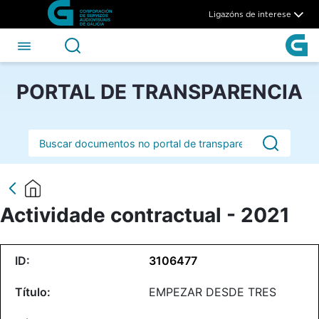
Actividade contractual - 202
Skip to Main Content
Ligazóns de interese
PORTAL DE TRANSPARENCIA
Barra de busca
Actividade contractual - 2021
3106477
EMPEZAR DESDE TRES