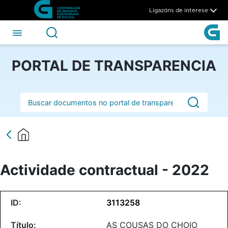
Actividade contractual - 202
Skip to Main Content
Ligazóns de interese
PORTAL DE TRANSPARENCIA
Barra de busca
Actividade contractual - 2022
3113258
AS COUSAS DO CHOIO