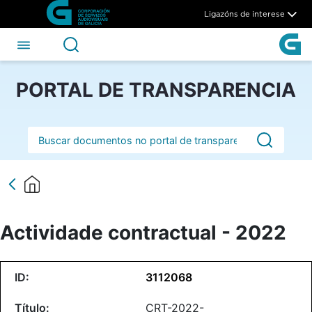
Actividade contractual - 202
Skip to Main Content
Ligazóns de interese
PORTAL DE TRANSPARENCIA
Barra de busca
Actividade contractual - 2022
3112068
CRT-2022-