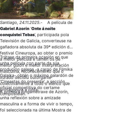
Santiago, 24.11.2025.-
A película de
Gabriel Azorín
‘
Onte á noite
conquistei Tebas
’, participada pola
Televisión de Galicia, converteuse na
gañadora absoluta da 39ª edición do
festival Cineuropa, ao obter o premio
Trátase da primeira ocasión en que
á mellor película e tamén os de
unha película con parte da súa
mellor guión e mellor interpretación
produción galega -a cargo de Filmika
masculina, recoñecemento que o
Galaika- obtén o máximo galardón de
xurado decidiu outorgarlle
‘Cineastas do presente’, a sección
colectivamente a todo o elenco que
oficial competitiva do certame
protagoniza a cinta.
A primeira longametraxe de Azorín,
compostelán.
unha reflexión sobre a amizade
masculina e a forma de vivir o tempo,
foi seleccionada na última Mostra de