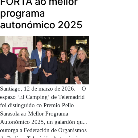
FORTA ao mellor
actrices Luisa Merelas e Victoria
de aquí’.
Teijeiro. O premio a Mellor
programa
interpretación masculina de reparto
autonómico 2025
foi para Miquel Ínsua, falecido este
ano.
Santiago, 12 de marzo de 2026. – O
espazo ‘El Camping’ de Telemadrid
foi distinguido co Premio Pello
Sarasola ao Mellor Programa
Autonómico 2025, un galardón que
outorga a Federación de Organismos