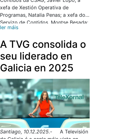
xefa de Xestión Operativa de
Programas, Natalia Penas; a xefa do
Servizo de Contidos, Montse Besada;
ler máis
o xornalista Carlos Amado e o
locutor da Radio Galega e experto
A TVG consolida o
musical Moncho Lemos, elixiu por
unanimidade
esta proposta
, da que
seu liderado en
destacaron que se trata dunha
Galicia en 2025
canción moi apegadiza e cunha letra
moi emotiva que recolle a morriña do
Nadal, e tamén seleccionou outras
catro finalistas.
Santiago, 10.12.2025.-
A Televisión
de Galicia é a canle máis vista en