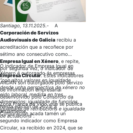
Santiago, 13.11.2025.-
A
Corporación de Servizos
Audiovisuais de Galicia
recibiu a
acreditación que a recoñece por
sétimo ano consecutivo como
Empresa Igual en Xénero
, e repite,
O indicador de Empresa Igual en
por segunda vez, o indicador de
Xénero é outorgado ás empresas
Empresa Circular
. Estes Indicadores
“con altos valores en igualdade
ARDÁN son outorgados polo servizo
desde unha perspectiva de xénero no
de información empresarial
eido laboral, medida en tres
desenvolvido polo Consorcio da
dimensións: igualdade de funcións,
Zona Franca de Vigo, que se publica
Nesta edición de 2025, a
igualdade de retribucións e igualdade
anualmente.
Corporación acada tamén un
de actuacións”
.
segundo indicador como Empresa
Circular, xa recibido en 2024, que se