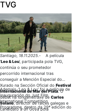
TVG
Santiago, 18.11.2025.-
A película
‘
Leo & Lou
’, participada pola TVG,
continúa o seu prometedor
percorrido internacional tras
conseguir a Mención Especial do
Xurado na Sección Oficial do
Festival
Ademais, ‘Leo & Lou’ foi a película de
Internacional de Mar del Plata
. O
inauguración do Just Film
debut na longametraxe de
Carlos
International Competition
Solano
, director de raíces galegas e
Programme, dentro da 29ª edición do
candidato a un Goya pola