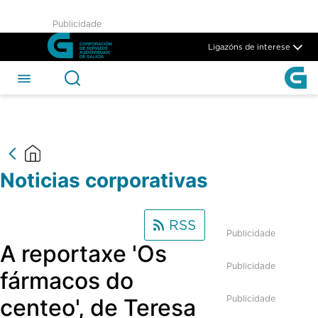
Noticias Corporativas - CSAG
Publicidade
Skip to Main Content
Ligazóns de interese
Noticias corporativas
RSS
Publicidade
A reportaxe 'Os
Publicidade
fármacos do
Publicidade
centeo', de Teresa