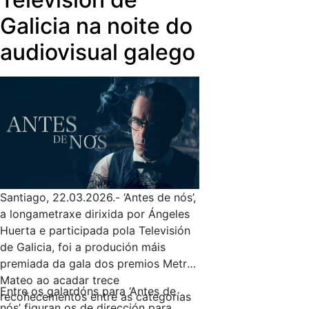
Galicia na noite do
audiovisual galego
Santiago, 22.03.2026.- ‘Antes de nós’,
a longametraxe dirixida por Ángeles
Huerta e participada pola Televisión
de Galicia, foi a produción máis
premiada da gala dos premios Metre
Mateo ao acadar trece
Entre os galardóns para ‘Antes de
recoñecementos entre as categorías
nós’ figuran os de dirección para