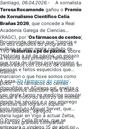
Santiago, 06.04.2026.-
A xornalista
Teresa Rocamonde
gañou o
Premio
de Xornalismo Científico Celia
Brañas 2026
, que concede a Real
Academia Galega de Ciencias
(RAGC), por ‘
Os fármacos do centeo
’,
Rocamonde destaca que “ciencia e
un dos capítulos do programa da
cultura se unen neste capítulo de
TVG ‘
Historias a pé de páxina
’, sobre
‘Historias a pé de páxina’, un espazo
a historia dos primeiros fármacos
que trata de darlles protagonismo a
elaborados con cornizó de centeo en
persoas e feitos esquecidos que
Galicia.
marcaron o que hoxe somos como
A peza
‘Os fármacos do centeo’
,
pobo”. “Os fármacos do centeo
dispoñible en AGalega.gal, analiza o
permítennos descubrir que a Galicia
uso deste fungo na medicina popular
actual é froito do esforzo de moitas
desde hai séculos e o seu emprego
persoas que lograron superar
polo Instituto Miguel Servet, que
adversidades”, agregou.
daría lugar en Vigo á actual Zeltia,
O Premio Celia Brañas, que se
unha das grandes compañías
entregará o vindeiro 15 de abril no