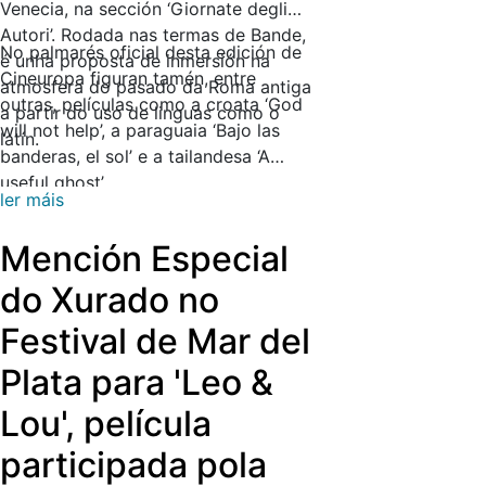
Venecia, na sección ‘Giornate degli
Autori’. Rodada nas termas de Bande,
No palmarés oficial desta edición de
é unha proposta de inmersión na
Cineuropa figuran tamén, entre
atmosfera do pasado da Roma antiga
outras, películas como a croata ‘God
a partir do uso de linguas como o
will not help’, a paraguaia ‘Bajo las
latín.
banderas, el sol’ e a tailandesa ‘A
useful ghost’.
ler máis
Mención Especial
do Xurado no
Festival de Mar del
Plata para 'Leo &
Lou', película
participada pola