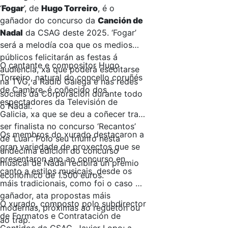
‘
Fogar
’, de
Hugo Torreiro
, é o
gañador do concurso da
Canción de
Nadal
da CSAG deste 2025. ‘Fogar’
será a melodía coa que os medios
públicos felicitarán as festas á
O cantante e compositor Hugo
audiencia, xa que poderá escoitarse
Torreiro, natural do concello coruñés
na TVG, a Radio Galega e nas redes
de Cambre, é coñecido dos
sociais da Corporación durante todo
espectadores da Televisión de
o Nadal.
Galicia, xa que se deu a coñecer tras
ser finalista no concurso ‘Recantos’
Os membros do xurado destacaron a
de ‘Luar’. Polo seu triunfo nesta
gran variedade de proxectos que se
undécima edición do concurso
presentaron ano ao concurso en
musical de Nadal recibirá un premio
canto a estilos musicais, desde os
económico de 1.500 euros.
máis tradicionais, como foi o caso do
gañador, ata propostas máis
O xurado, composto polo subdirector
modernas, próximas ao reguetón ou
de Formatos e Contratación de
ao trap.
Contidos da CSAG, Javier Lopo; a