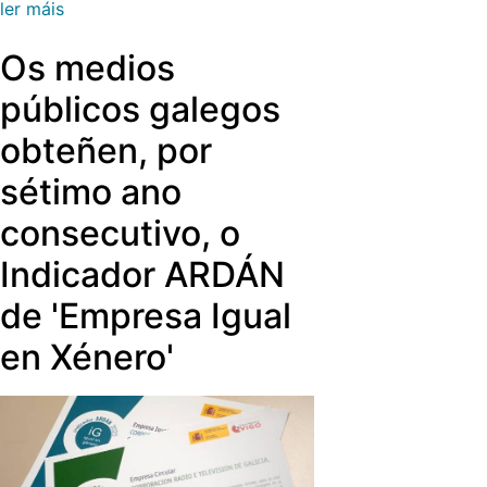
fondo.
ler máis
participación de RTVE, CSAG e
Netflix, e coa financiación do ICAA, o
Os medios
ICO e a Xunta de Galicia. Filmax
encárgase da estrea en España e das
públicos galegos
vendas internacionais.
obteñen, por
sétimo ano
consecutivo, o
Indicador ARDÁN
de 'Empresa Igual
en Xénero'