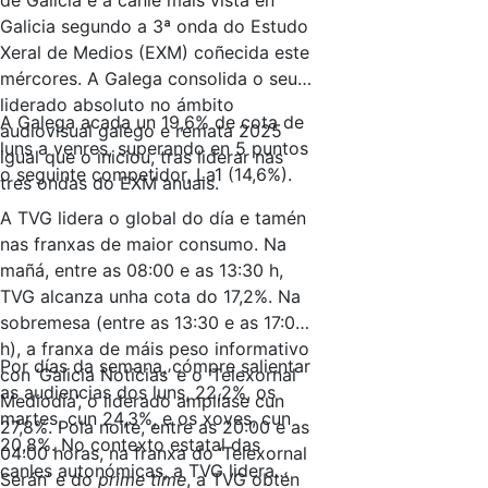
Galicia segundo a 3ª onda do Estudo
Xeral de Medios (EXM) coñecida este
mércores. A Galega consolida o seu
liderado absoluto no ámbito
A Galega acada un 19,6% de cota de
audiovisual galego e remata 2025
luns a venres, superando en 5 puntos
igual que o iniciou, tras liderar nas
o seguinte competidor, La1 (14,6%).
tres ondas do EXM anuais.
A TVG lidera o global do día e tamén
nas franxas de maior consumo. Na
mañá, entre as 08:00 e as 13:30 h,
TVG alcanza unha cota do 17,2%. Na
sobremesa (entre as 13:30 e as 17:00
h), a franxa de máis peso informativo
Por días da semana, cómpre salientar
con ‘Galicia Noticias’ e o ‘Telexornal
as audiencias dos luns, 22,2%, os
Mediodía’, o liderado amplíase cun
martes, cun 24,3%, e os xoves, cun
27,8%. Pola noite, entre as 20:00 e as
20,8%. No contexto estatal das
04:00 horas, na franxa do ‘Telexornal
canles autonómicas, a TVG lidera
Serán’ e do
prime time
, a TVG obtén