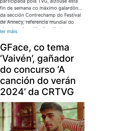
participada pola TVG, alzouse esta
fin de semana co máximo galardón
da sección Contrechamp do Festival
...............................................
de Annecy, referencia mundial do
cine de animación. A película, que
ler máis
suma un novo premio internacional, é
unha produción de Abano
GFace, co tema
Producións, El Gatoverde
‘Vaivén’, gañador
Producciones, UniKo Estudio
Creativo, Sultana Films, Fabian&Fred
do concurso ‘A
(España, Alemaña), co apoio da canle
canción do verán
pública galega.
2024’ da CRTVG
A cinta baséase no conto
escrito en 1905 por Rokeya Hossain,
escritora nacional de Bangladesh
(1880-1932), no que narra a súa
historia persoal e a de Ladyland, un
mundo utópico gobernado por