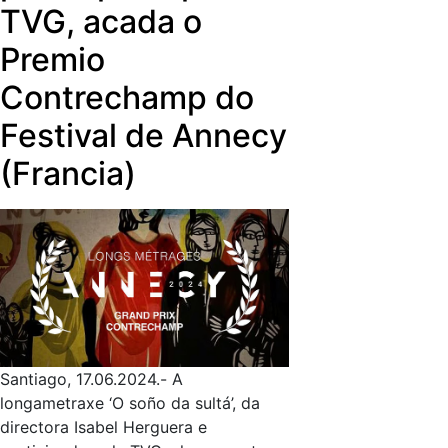
TVG, acada o
principais televisións intelixentes.
desde xaneiro o seu alcance máis aló
do tradicional consumo a través do
Premio
aparello de televisión.
Contrechamp do
Festival de Annecy
(Francia)
Santiago, 17.06.2024.- A
longametraxe ‘O soño da sultá’, da
directora Isabel Herguera e