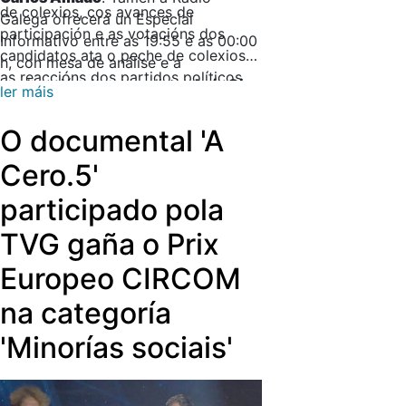
de colexios, cos avances de
Galega ofrecerá un Especial
participación e as votacións dos
Informativo entre as 19:55 e as 00:00
candidatos ata o peche de colexios e
h, con mesa de análise e a
as reaccións dos partidos políticos.
moderación dos xornalistas
Luís Ojea
ler máis
e
Celia Rúa
.
O documental 'A
Cero.5'
participado pola
TVG gaña o Prix
Europeo CIRCOM
na categoría
'Minorías sociais'