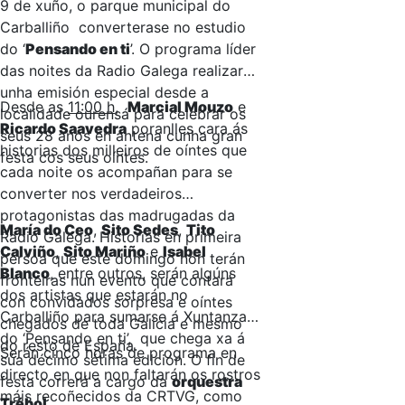
9 de xuño, o parque municipal do
Carballiño converterase no estudio
do ‘
Pensando en ti
’. O programa líder
das noites da Radio Galega realizará
unha emisión especial desde a
Desde as
11:00 h
,
Marcial Mouzo
e
localidade ourensá para celebrar os
Ricardo Saavedra
poranlles cara ás
seus 28 anos en antena cunha gran
historias dos milleiros de oíntes que
festa cos seus oíntes.
cada noite os acompañan para se
converter nos verdadeiros
protagonistas das madrugadas da
María do Ceo
,
Sito Sedes
,
Tito
Radio Galega. Historias en primeira
Calviño
,
Sito Mariño
e
Isabel
persoa que este domingo non terán
Blanco
, entre outros, serán algúns
fronteiras nun evento que contará
dos artistas que estarán no
con convidados sorpresa e oíntes
Carballiño para sumarse á Xuntanza
chegados de toda Galicia e mesmo
do ‘Pensando en ti’, que chega xa á
do resto de España.
Serán cinco horas de programa en
súa décimo sétima edición. O fin de
directo en que non faltarán os rostros
festa correrá a cargo da
orquestra
máis recoñecidos da CRTVG, como
Trébol
.