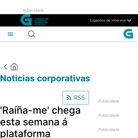
Noticias Corporativas - CSAG
Publicidade
Skip to Main Content
Ligazóns de interese
Noticias corporativas
RSS
Publicidade
'Raíña-me' chega
Publicidade
esta semana á
Publicidade
plataforma