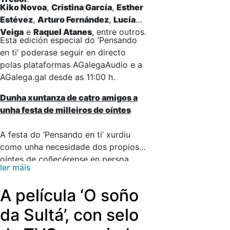
Kiko Novoa
,
Cristina García
,
Esther
Estévez
,
Arturo Fernández
,
Lucía
Veiga
e
Raquel Atanes
, entre outros.
Esta edición especial do ‘Pensando
en ti’ poderase seguir en directo
polas plataformas AGalegaAudio e a
AGalega.gal desde as 11:00 h.
Dunha xuntanza de catro amigos a
unha festa de milleiros de oíntes
A festa do ‘Pensando en ti’ xurdiu
como unha necesidade dos propios
oíntes de coñecérense en persoa
ler máis
despois de compartir horas e horas
de conversa na radio a través de
A película ‘O soño
chamadas telefónicas que acabaron
estreitando lazos de amizade nas
da Sultá’, con selo
ondas ata conformar unha verdadeira