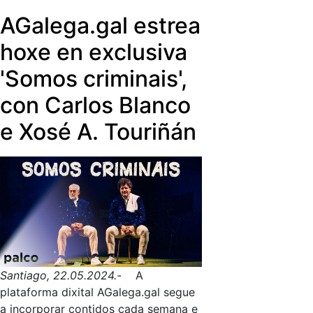
Pantalla recaera xa en 2019 na
respectivas mencións especiais en
AGalega.gal estrea
xornalista da TVG Alba Mancebo.
pasadas edicións do Prix CIRCOM.
hoxe en exclusiva
'Somos criminais',
con Carlos Blanco
e Xosé A. Touriñán
Santiago, 22.05.2024.-
A
plataforma dixital AGalega.gal segue
a incorporar contidos cada semana e