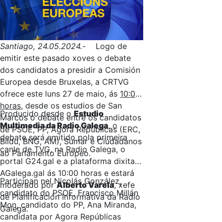
Santiago, 24.05.2024.-
Logo de
emitir este pasado xoves o debate
dos candidatos a presidir a Comisión
Europea desde Bruxelas, a CRTVG
ofrece este luns 27 de maio, ás
10:00
horas
, desde os estudios de San
Producido desde o
Estudio
Marcos o debate entre os candidatos
Multimedia da Radio Galega
, o
de PSOE, PP, Agora Repúblicas (ERC,
debate será emitido pola primeira
Bildu, BNG, AM), Sumar e Ciudadanos
canle de TVG, na Radio Galega, o
ao Parlamento Europeo.
portal G24.gal e a plataforma dixital
AGalega.gal ás 10:00 horas e estará
Participan nel Nicolás González,
moderado por
Alberto Varela
, xefe
candidato do PSOE, Francisco Millán
de Planificación Informativa da Radio
Mon, candidato do PP, Ana Miranda,
Galega.
candidata por Agora Repúblicas