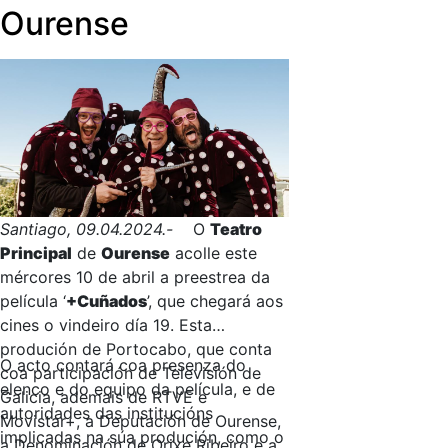
Ourense
Santiago, 09.04.2024.-
O
Teatro
Principal
de
Ourense
acolle este
mércores 10 de abril a preestrea da
película ‘
+Cuñados
’, que chegará aos
cines o vindeiro día 19. Esta
produción de Portocabo, que conta
O acto contará coa presenza do
coa participación de Televisión de
elenco e do equipo da película, e de
Galicia, ademais de RTVE e
autoridades das institucións
Movistar+, a Deputación de Ourense,
implicadas na súa produción, como o
a Denominación de Orixe Ribeiro e a