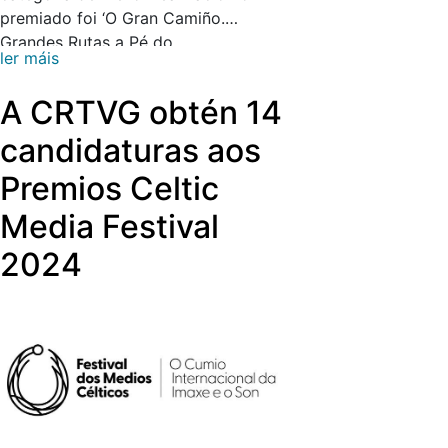
premiado foi ‘O Gran Camiño.
Grandes Rutas a Pé do
ler máis
Mundo’, participado tamén pola TVG.
A CRTVG obtén 14
candidaturas aos
Premios Celtic
Media Festival
2024