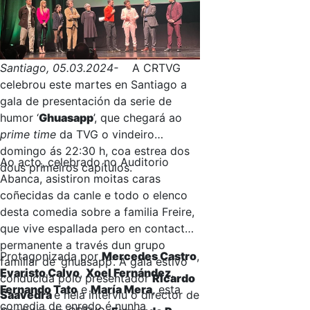
Santiago, 05.03.2024-
A CRTVG
celebrou este martes en Santiago a
gala de presentación da serie de
humor ‘
Ghuasapp
’, que chegará ao
prime time
da TVG o vindeiro
domingo ás 22:30 h, coa estrea dos
Ao acto, celebrado no Auditorio
dous primeiros capítulos.
Abanca, asistiron moitas caras
coñecidas da canle e todo o elenco
desta comedia sobre a familia Freire,
que vive espallada pero en contacto
permanente a través dun grupo
Protagonizada por
Mercedes Castro
,
familiar de ‘ghuasapp’. A gala estivo
Evaristo Calvo
,
Xoel Fernández
,
conducida polo presentador
Ricardo
Fernando Tato
e
María Mera
, esta
Saavedra
e nela interviu o director de
comedia de enredo é nunha