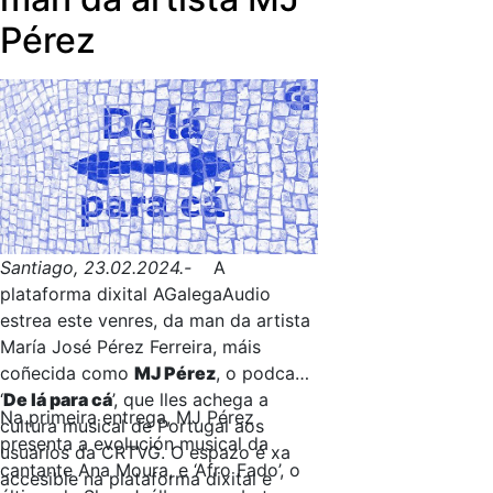
Pérez
Santiago, 23.02.2024.-
A
plataforma dixital AGalegaAudio
estrea este venres, da man da artista
María José Pérez Ferreira, máis
coñecida como
MJ Pérez
, o podcast
‘
De lá para cá
’, que lles achega a
Na primeira entrega, MJ Pérez
cultura musical de Portugal aos
presenta a evolución musical da
usuarios da CRTVG. O espazo é xa
cantante Ana Moura, e ‘Afro Fado’, o
accesible na plataforma dixital e