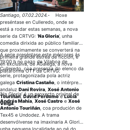
Santiago, 07.02.2024.-
Hoxe
preséntase en Culleredo, onde se
está a rodar estas semanas, a nova
serie da CRTVG: ‘
Na Gloria
’, unha
comedia dirixida ao público familiar
que proximamente se converterá na
A serie preséntase este mércores ás
primeira grande estrea de ficción, e
19:00 h no pazo de Vilaboa de
en exclusiva, de AGalega, a nova
Culleredo, coa presenza do elenco da
plataforma OTT da CRTVG.
serie, protagonizada pola actriz
galega
Cristina Castaño
, o intérprete
andaluz
Dani Rovira
,
Xosé Antonio
‘Na Gloria’ é un proxecto orixinal de
Touriñán
,
David Perdomo
e
Lucía
Andrés Mahía
,
Xosé Castro
e
Xosé
Veiga
.
Antonio Touriñán
, coa produción de
Tex45 e Undodez. A trama
desenvólvense na imaxinaria A Gloria,
unha pequena localidade ao pé do