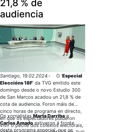
21,8 % de
Iphone tanto ao Chromecast como
directamente aos televisores
audiencia
intelixentes que conten con
tecnoloxía Air Play, como os
Samsung; enviando o sinal desde un
dispositivo Android (tablet ou
telefóno) á smart tv a través do
duplicador de pantalla; e finalmente,
enviando o sinal á smart tv
directamente desde o navegador de
www.agalega.gal. Proximamente as
Santiago, 19.02.2024.-
O ‘
Especial
apps estarán tamén dispoñibles para
Eleccións 18F
’ da TVG emitido este
a descarga directa noutros
domingo desde o novo Estudio 300
televisores intelixentes e en Fire TV.
de San Marcos acadou un 21,8 % de
cota de audiencia. Foron máis de
cinco horas de programa en directo,
Os xornalistas
Marta Darriba
e
en que os espectadores puideron
Carlos Amado
estiveron á fronte
vivir o peche dos colexios electorais,
deste programa especial, que se