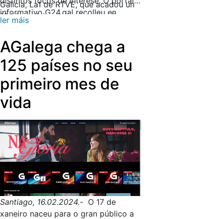
distintos focos de interese. O portal
Galicia, La1 de RTVE, que acadou un
informativo G24.gal recolleu en
10,1 % na faixa máis vista do día.
ler máis
tempo real as novidades da xornada
e incorporou un
widget
interactivo
AGalega chega a
para explorar todas as posibilidades
e resultados. E, por vez primeira,
125 países no seu
unha noite electoral puido seguirse
primeiro mes de
tamén a través da nova plataforma
global da CRTVG, agalega.gal.
vida
Santiago, 16.02.2024.-
O 17 de
xaneiro naceu para o gran público a