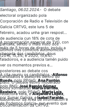
Santiago, 06.02.2024.-
O debate
electoral organizado pola
Corporación de Radio e Televisión de
Galicia CRTVG, este luns 5 de
febreiro, acadou unha gran resposta
de audiencia cun 18% de cota de
A programación especial da TVG, con
pantalla, sendo o máis visto dos
máis de 5 horas de directo, incluíu a
últimos tres comicios autonómicos
chegada dos candidatos, dous
(2016, 15,3%; e 2020, 15,8%).
faladoiros, e a audiencia tamén puido
ver os momentos previos e
posteriores ao debate cos
A cita reuniu os candidatos -
Alfonso
candidatos e asesores dentro do
Rueda
, polo PPdeG;
Ana Pontón
,
plató. O debate estivo moderado
polo BNG;
José Ramón Gómez
polos xornalistas
Marta Darriba
,
Besteiro
, polo PSdeG;
Marta Lois
,
redactora xefa, e
Alejandro López
,
por Sumar Galicia; e
Isabel Faraldo
,
subdirector da Área de Información e
de Podemos Galicia- nun evento que
Documentación da CRTVG.