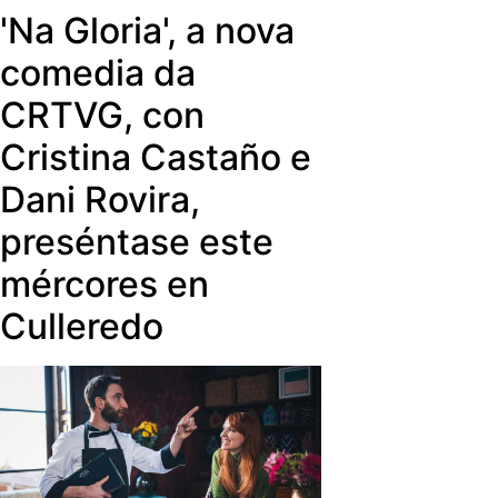
data da fin das emisións en TDT
'Na Gloria', a nova
prevista para 2030, a CRTVG culmina
a súa transición ao eido dixital e abre
comedia da
o tempo do consumo á demanda, en
CRTVG, con
aberto, dos contidos en lingua galega
para todo o mundo.
Cristina Castaño e
Dani Rovira,
preséntase este
mércores en
Culleredo