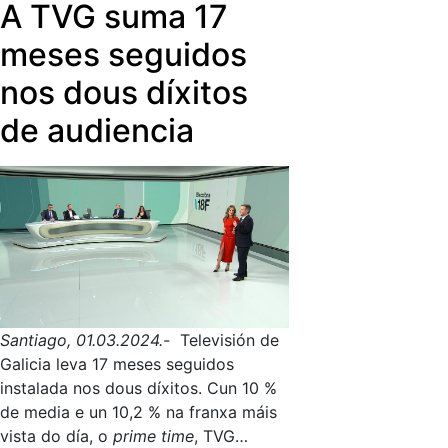
novela ambientada nun país
A TVG suma 17
candidaturas aos premios máis
de 20 festivais nacionais e
imaxinario gobernado por mulleres.
destacados a nivel nacional: os Goya,
internacionais, posúe o distintivo
meses seguidos
Abraiada pola historia e a actitude
os Forqué e os Feroz.
‘Especialmente recomendada para o
transgresora da autora, anímase a
nos dous díxitos
fomento da igualdade de xénero’.
facer un filme.
de audiencia
Santiago, 01.03.2024.-
Televisión de
Galicia leva 17 meses seguidos
instalada nos dous díxitos. Cun 10 %
de media e un 10,2 % na franxa máis
vista do día, o
prime time
, TVG