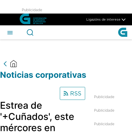
Noticias Corporativas - CSAG
Publicidade
Skip to Main Content
Ligazóns de interese
Noticias corporativas
RSS
Publicidade
Estrea de
Publicidade
'+Cuñados', este
Publicidade
mércores en