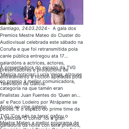
Santiago, 24.03.2024.-
A gala dos
Premios Mestre Mateo do Cluster do
Audiovisual celebrada este sábado na
Coruña e que foi retransmitida pola
canle pública entregou ata 17
galardóns a actrices, actores,
A presentadora do espazo da TVG
presentadores e producións de
‘Malicia noticias’, Lucía Veiga, alzouse
entretemento e ficción apoiadas pola
co premio á mellor comunicadora,
Televisión de Galicia.
categoría na que tamén eran
finalistas Juan Fuentes do ‘Quen anda
aí’ e Paco Lodeiro por ‘Atrápame se
Apoio ao cine galego
podes’. E o espazo do prime time da
TVG ‘Cos pés na terra’ gañou o
A película ‘O corno’ foi a gran
Mestre Mateo a mellor programa de
gañadora da noite con sete premios,