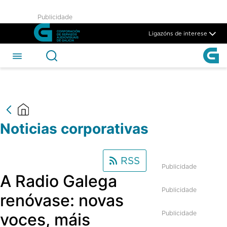
Noticias Corporativas - CSAG
Publicidade
Skip to Main Content
Ligazóns de interese
Noticias corporativas
RSS
Publicidade
A Radio Galega
Publicidade
renóvase: novas
Publicidade
voces, máis