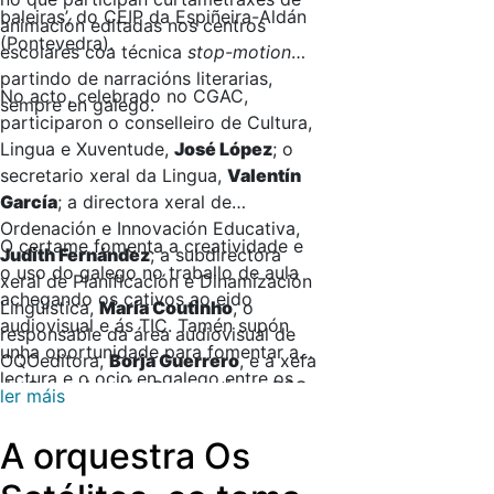
baleiras’, do CEIP da Espiñeira-Aldán
animación editadas nos centros
(Pontevedra).
escolares coa técnica
stop-motion
partindo de narracións literarias,
No acto, celebrado no CGAC,
sempre en galego.
participaron o conselleiro de Cultura,
Lingua e Xuventude,
José López
; o
secretario xeral da Lingua,
Valentín
García
; a directora xeral de
Ordenación e Innovación Educativa,
O certame fomenta a creatividade e
Judith Fernández
; a subdirectora
o uso do galego no traballo de aula
xeral de Planificación e Dinamización
achegando os cativos ao eido
Lingüística,
María Coutinho
, o
audiovisual e ás TIC. Tamén supón
responsable da área audiovisual de
unha oportunidade para fomentar a
OQOeditora,
Borja Guerrero
, e a xefa
lectura e o ocio en galego entre os
de Comunicación Corporativa e RSC
ler máis
máis pequenos. A CRTVG conta
da CRTVG,
Marta Fernández
.
cunha sección especial ‘Nós tamén
A orquestra Os
creamos!’ na súa plataforma dixital
infantil Xabarin.gal, a maior oferta de