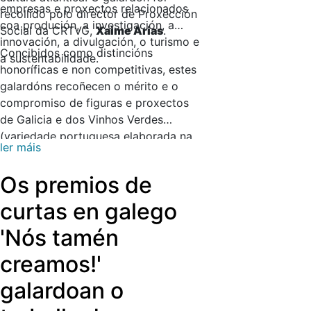
empresas e proxectos relacionados
recollido polo director de Proxección
coa produción, a investigación, a
Social da CRTVG,
Xaime Arias
.
innovación, a divulgación, o turismo e
Concibidos como distincións
a sustentabilidade.
honoríficas e non competitivas, estes
galardóns recoñecen o mérito e o
compromiso de figuras e proxectos
de Galicia e dos Vinhos Verdes
(variedade portuguesa elaborada na
ler máis
rexión entre o Douro e o Miño) que
destacan pola súa contribución ao
Os premios de
sector e que elevan os viños
atlánticos a un novo nivel de
curtas en galego
excelencia e relevancia internacional.
'Nós tamén
Estes premios teñen tamén como
obxectivo reforzar lazos entre esta
creamos!'
rexión lusa e Galicia, afirmando o
galardoan o
viño como produto cultural,
económico e identitario.