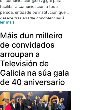
dir.comunicacion@crtvg.gal para
facilitar a comunicación a toda
persoa, entidade ou institución que
desexe trasladarlle condolencias á
ler máis
familia de Emi a través de nós.
Máis dun milleiro
de convidados
arroupan a
Televisión de
Galicia na súa gala
de 40 aniversario