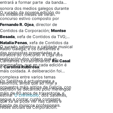
entrará a formar parte da banda
sonora dos medios galegos durante
O xurado da novena edición do
os vindeiros meses de verán.
concurso estivo composto por
Fernando R. Ojea
, director de
Contidos da Corporación;
Montse
Besada
, xefa de Contidos da TVG;
Natalia Penas
, xefa de Contidos da
O xurado salientou a calidade musical
Radio Galega; e os cantantes e
das propostas presentadas e a
xurados do concurso ‘A Liga dos
realización dos vídeos que as
Cantantes Extraordinarios’
Roi Casal
acompañan, que en cada edición é
e
Carolina Rubirosa
.
máis coidada. A deliberación foi
complexa entre varios temas
Os Satélites é actualmente a
favoritos, aínda que ao final a
orquestra máis antiga de Galicia, con
decisión se decantou polo merengue
máis de 80 anos de traxectoria, e
estival ‘
O chirimbolo
’, dos Satélites,
segue a contar cunha completa
que xa se pode ver nas canles e
banda de músicos profesionais.
redes sociais da Corporación.