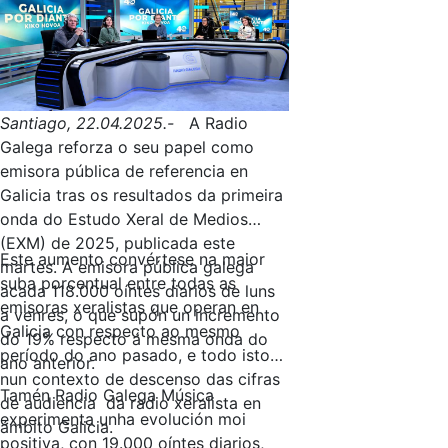
Santiago, 22.04.2025.-
A Radio
Galega reforza o seu papel como
emisora pública de referencia en
Galicia tras os resultados da primeira
onda do Estudo Xeral de Medios
(EXM) de 2025, publicada este
Este aumento convértese na maior
martes. A emisora pública galega
suba porcentual entre todas as
acada 118.000 oíntes diarios de luns
emisoras xeralistas que operan en
a venres, o que supón un incremento
Galicia con respecto ao mesmo
do 19% respecto á mesma onda do
período do ano pasado, e todo isto
ano anterior.
nun contexto de descenso das cifras
Tamén Radio Galega Música
de audiencia da radio xeralista en
experimenta unha evolución moi
ámbito Galicia.
positiva, con 19.000 oíntes diarios,