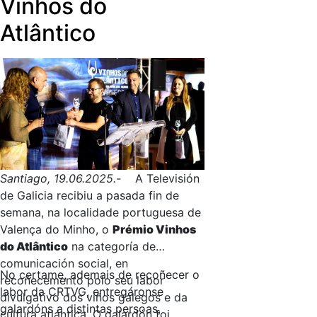
Vinhos do
Atlântico
Santiago, 19.06.2025.-
A Televisión
de Galicia recibiu a pasada fin de
semana, na localidade portuguesa de
Valença do Minho, o
Prémio Vinhos
do Atlântico
na categoría de
comunicación social, en
No certame, ademais de recoñecer o
recoñecemento polo seu labor
labor da CRTVG, entregáronse
divulgativo dos viños galegos e da
galardóns a distintas persoas,
cultura atlántica. O galardón foi