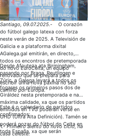
Santiago, 09.07.2025.-
O corazón
do fútbol galego latexa con forza
neste verán de 2025. A Televisión de
Galicia e a plataforma dixital
AGalega.gal emitirán, en directo,
todos os encontros de pretemporada
Desde Afouteza ata Birmingham,
do novo EuroCelta, un equipo
pasando por Braga, Reutlingen e
renovado que se prepara para
Zúric, a Galega levará a todos os
escribir unha nova páxina no seu
fogares os primeiros pasos dos de
camiño por Europa.
Giráldez nesta pretemporada e na
máxima calidade, xa que os partidos
Este é o calendario de partidos
emitidos en TVG poderán verse en
confirmados:
UHD (Ultra Alta Definición). Tamén se
poderá gozar do fútbol do Celta en
1.-
Primeiro alento do novo ciclo, na
toda España, xa que serán
casa celeste: