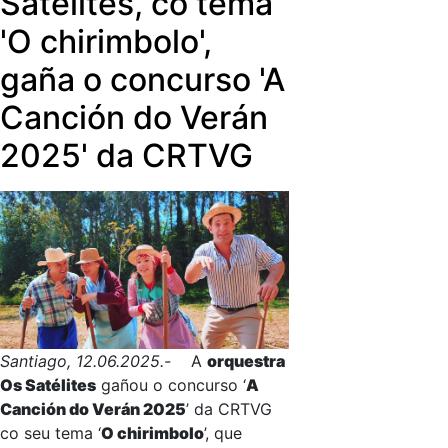
Satélites, co tema
contidos audiovisuais infantís en
'O chirimbolo',
galego, na que se poden ver as
curtas producidas nesta edición
gaña o concurso 'A
2024/2025 do certame.
Canción do Verán
2025' da CRTVG
Santiago, 12.06.2025.-
A
orquestra
Os Satélites
gañou o concurso ‘
A
Canción do Verán 2025
’ da CRTVG
co seu tema ‘
O chirimbolo
’, que