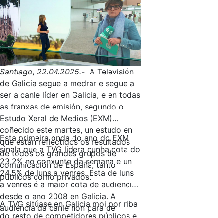
Santiago, 22.04.2025.-
A Televisión
de Galicia segue a medrar e segue a
ser a canle líder en Galicia, e en todas
as franxas de emisión, segundo o
Estudo Xeral de Medios (EXM)
coñecido este martes, un estudo en
Esta primeira onda do ano do EXM
que están reflectidos os resultados
sinala que a TVG lidera cunha cota do
de todos os grandes grupos de
23,2% no conxunto da semana e un
comunicación de España, tanto
24,5% de luns a venres. Esta de luns
públicos como privados.
a venres é a maior cota de audiencia
desde o ano 2008 en Galicia. A
A TVG sitúase en Galicia moi por riba
audiencia da canle non para de
do resto de competidores públicos e