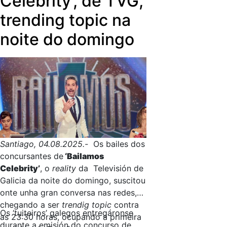
Celebrity', de TVG,
xornalistas
Ángela Aboy
e
Adela
trending topic na
Bértolo
. O humor correrá a cargo de
noite do domingo
Tito Rober
.
Santiago, 04.08.2025.-
Os bailes dos
concursantes de
‘Bailamos
Celebrity’
, o
reality
da Televisión de
Galicia da noite do domingo, suscitou
onte unha gran conversa nas redes,
chegando a ser
trendig topic
contra
Os ‘tuiteiros’ galegos entregáronse
as 23:30 horas, ocupando a primeira
durante a emisión do concurso de