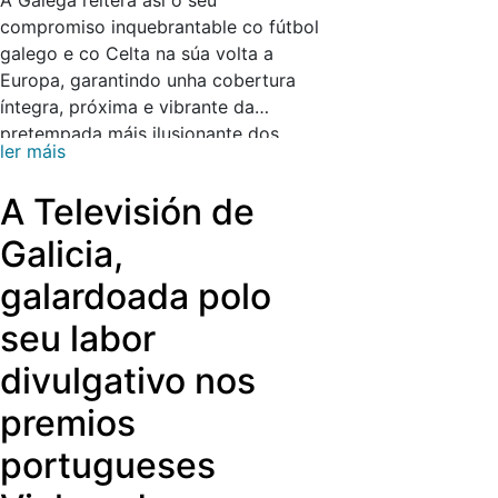
A Galega reitera así o seu
compromiso inquebrantable co fútbol
galego e co Celta na súa volta a
Europa, garantindo unha cobertura
íntegra, próxima e vibrante da
pretempada máis ilusionante dos
ler máis
últimos tempos. A través da TVG e de
AGalega.gal, a audiencia poderá vivir
A Televisión de
cada encontro coa máxima calidade
de imaxe e son e coas mellores
Galicia,
narracións na nosa lingua.
galardoada polo
seu labor
divulgativo nos
premios
portugueses