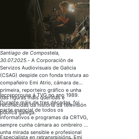
Torneo Teresa Herrera feminino, que
celebra a súa décimo terceira edición
co choque Dépor Abanca-Sporting
Braga. Será o sábado 9 ás 17:00
horas.
Santiago de Compostela,
30.07.2025.-
A Corporación de
Servizos Audiovisuais de Galicia
(CSAG) despide con fonda tristura ao
compañeiro Emi Atrio, cámara de
primeira, reporteiro gráfico e unha
Incorporouse á TVG no ano 1989.
das figuras máis queridas e
Durante máis de tres décadas, foi
recoñecidas da historia da televisión
parte esencial de todos os
pública galega.
informativos e programas da CRTVG,
sempre cunha cámara ao ombreiro e
unha mirada sensible e profesional
Especialista en retransmisións, Emi