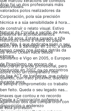
que marcou xeracións de contidos
Atrio foi un dos profesionais máis
audiovisuais.
valorados polos realizadores da
Corporación, pola súa precisión
técnica e a súa sensibilidade á hora
de construír o relato visual. Estivo
Natural da Coruña e veciño de Ames,
presente en acontecementos
tiña 58 anos. Estaba casado e tiña
históricos como a visita do papa
unha filla, á que dedicaba todo o seu
Bieito XVI a Santiago en 2010, a saída
tempo cando non estaba detrás da
da Volvo Ocean Race desde
cámara.
Sanxenxo e Vigo en 2005, o Europeo
de Piragüismo no encoro de
Marcha un grande profesional, pero
Verducido en 2007, ou os encontros
sobre todo un compañeiro moi
da liga ACT de traiñeiras, que cubriu
querido, cun trato próximo, discreto
durante anos.
e sempre comprometido co traballo
ben feito. Queda o seu legado nas
imaxes que contou e no recordo
Desde a Corporación poñemos a
agarimoso dos que compartiron con
disposición o enderezo
el esta profesión.