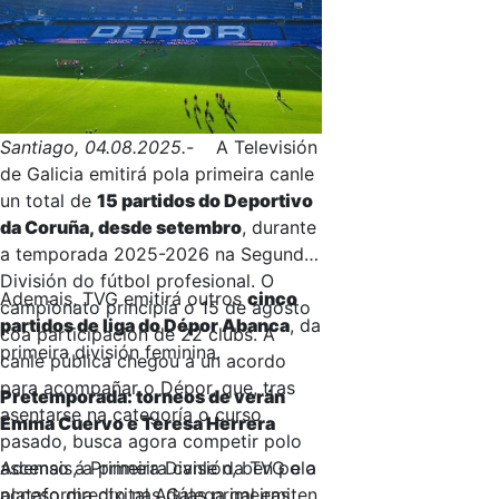
Fernández
e
Sabela Silva
tocoulles
bailar un exitazo: ‘Nochentera’, de
Vicco.
Santiago, 04.08.2025.-
A Televisión
de Galicia emitirá pola primeira canle
un total de
15 partidos do Deportivo
da Coruña, desde setembro
, durante
a temporada 2025-2026 na Segunda
División do fútbol profesional. O
Ademais, TVG emitirá outros
cinco
campionato principia o 15 de agosto
partidos de liga do Dépor Abanca
, da
coa participación de 22 clubs. A
primeira división feminina.
canle pública chegou a un acordo
para acompañar o Dépor, que, tras
Pretemporada: torneos de verán
asentarse na categoría o curso
Emma Cuervo e Teresa Herrera
pasado, busca agora competir polo
ascenso á Primeira División, ben polo
Ademais, a primeira canle da TVG e a
acceso directo nas dúas primeiras
plataforma dixital AGalega.gal emiten