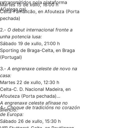
retransmitidos pola plataforma
Martes 15 de xullo, 18:00 h
AGalega.gal.
Celta-Famalicão, en Afouteza (Porta
pechada)
2.-
O debut internacional fronte a
unha potencia lusa:
Sábado 19 de xullo, 21:00 h
Sporting de Braga-Celta, en Braga
(Portugal)
3.-
A engrenaxe celeste de novo na
casa:
Martes 22 de xullo, 12:30 h
Celta-C. D. Nacional Madeira, en
Afouteza (Porta pechada)
A engrenaxe celeste afínase no
4.-
Choque de tradicións no corazón
silencio.
de Europa:
Sábado 26 de xullo, 15:30 h