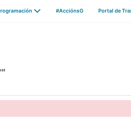
Publicidade
rogramación
#AcciónsG
Portal de Tr
G24
AGalega Audio
Xabarín
est