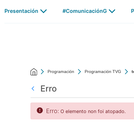
test - CSAG
Skip to Main Content
Presentación
#ComunicaciónG
P
AGalega
Programación
Programación TVG
t
Erro
Atrás
Erro:
O elemento non foi atopado.