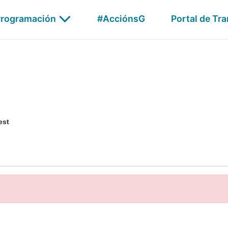
Publicidade
rogramación
#AcciónsG
Portal de Tr
G24
AGalega Audio
Xabarín
est