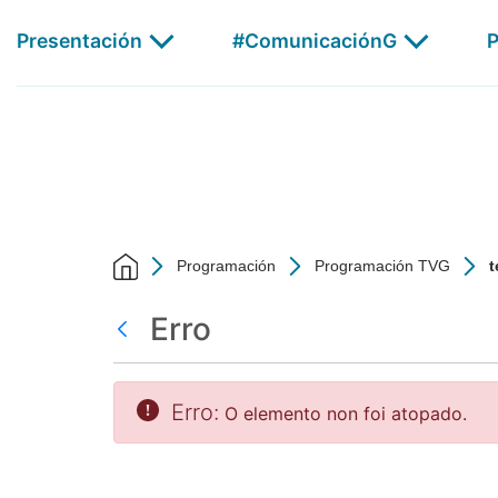
test - CSAG
Skip to Main Content
Presentación
#ComunicaciónG
P
AGalega
Programación
Programación TVG
t
Erro
Atrás
Erro:
O elemento non foi atopado.