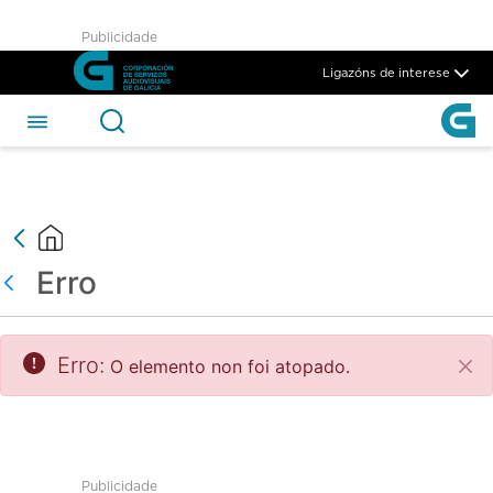
test - CSAG
Publicidade
Skip to Main Content
Ligazóns de interese
Erro
Atrás
Erro:
O elemento non foi atopado.
Pec
Publicidade