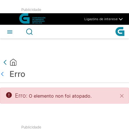
test - CSAG
Publicidade
Skip to Main Content
Ligazóns de interese
Erro
Atrás
Erro:
O elemento non foi atopado.
Pec
Publicidade