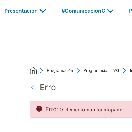
test - CSAG
Skip to Main Content
Presentación
#ComunicaciónG
P
AGalega
Programación
Programación TVG
t
Erro
Atrás
Erro:
O elemento non foi atopado.