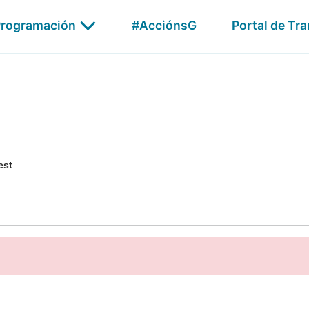
Publicidade
rogramación
#AcciónsG
Portal de Tr
G24
AGalega Audio
Xabarín
est