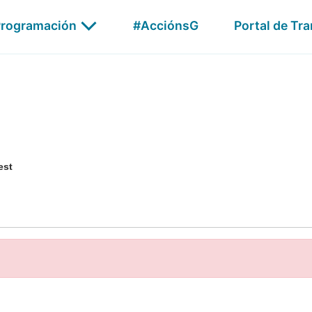
Publicidade
rogramación
#AcciónsG
Portal de Tr
G24
AGalega Audio
Xabarín
est