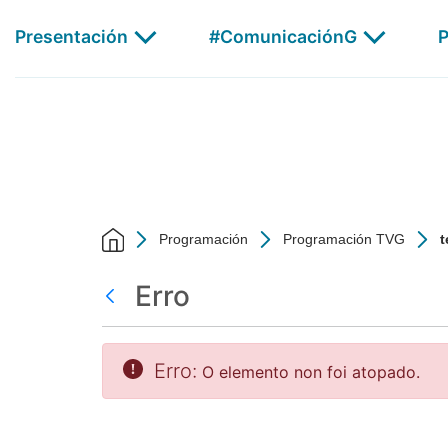
test - CSAG
Skip to Main Content
Presentación
#ComunicaciónG
P
AGalega
Programación
Programación TVG
t
Erro
Atrás
Erro:
O elemento non foi atopado.