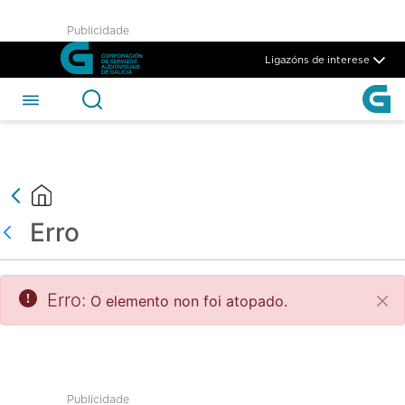
test - CSAG
Publicidade
Skip to Main Content
Ligazóns de interese
Erro
Atrás
Erro:
O elemento non foi atopado.
Pec
Publicidade