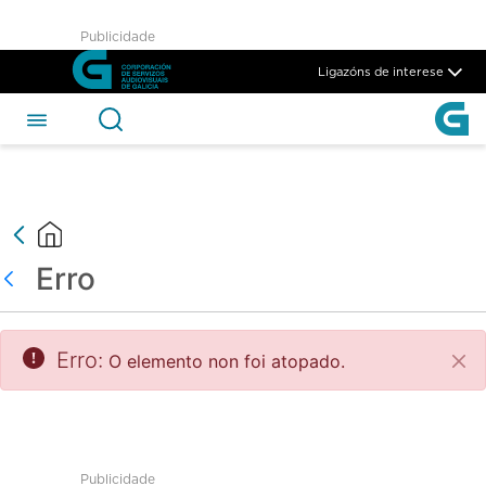
test - CSAG
Publicidade
Skip to Main Content
Ligazóns de interese
Erro
Atrás
Erro:
O elemento non foi atopado.
Pec
Publicidade