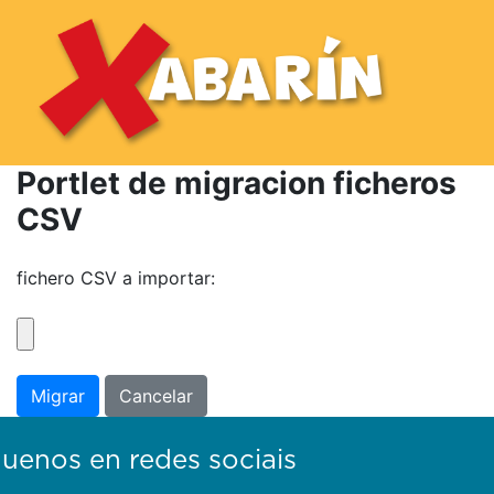
Importación de CSV para Afíl
Skip to Main Content
Portlet de migracion ficheros
CSV
fichero CSV a importar:
Migrar
Cancelar
guenos en redes sociais