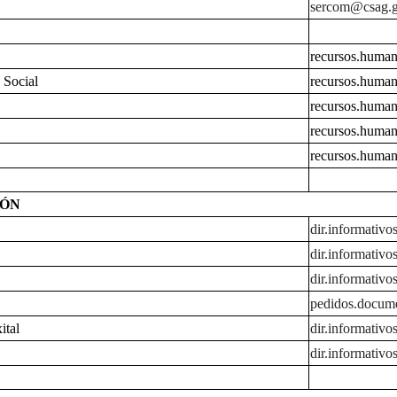
sercom@csag.g
recursos.huma
 Social
recursos.huma
recursos.huma
recursos.huma
recursos.huma
IÓN
dir.informativ
dir.informativ
dir.informativ
pedidos.docum
ital
dir.informativ
dir.informativ