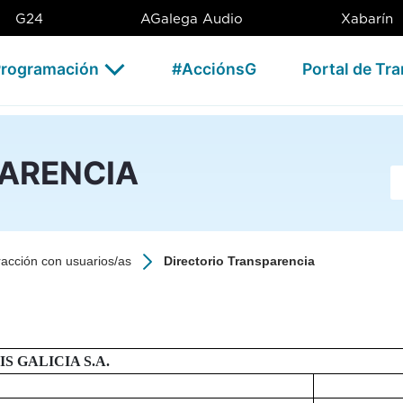
SAG
G24
AGalega Audio
Xabarín
rogramación
#AcciónsG
Portal de Tr
PARENCIA
Ba
racción con usuarios/as
Directorio Transparencia
 GALICIA S.A.