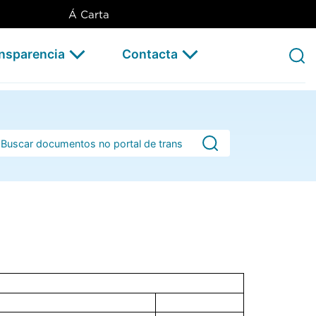
Á Carta
ansparencia
Contacta
rra de busca