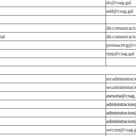
dx@csag.gal
add@csag.gal
dir.comunicaci
tal
dir.comunicaci
prensacrtvg@cs
rrpp@csag.gal
secadministrac
secadministrac
asesoria@csag.
administracion
administracion
administracion
sercom@csag.g