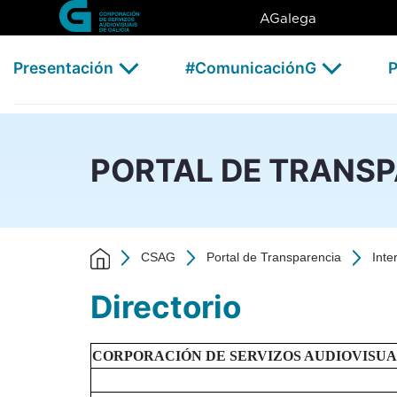
Directorio Transparencia - C
Skip to Main Content
AGalega
Presentación
#ComunicaciónG
P
PORTAL DE TRANS
CSAG
Portal de Transparencia
Inte
Directorio
CORPORACIÓN DE SERVIZOS AUDIOVISUAIS