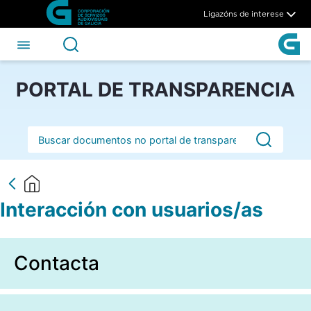
Interacción con usuarios/as 
Skip to Main Content
Ligazóns de interese
PORTAL DE TRANSPARENCIA
Barra de busca
Interacción con usuarios/as
Contacta