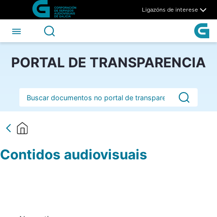
Contidos audiovisuais - CSA
Skip to Main Content
Ligazóns de interese
PORTAL DE TRANSPARENCIA
Barra de busca
Contidos audiovisuais