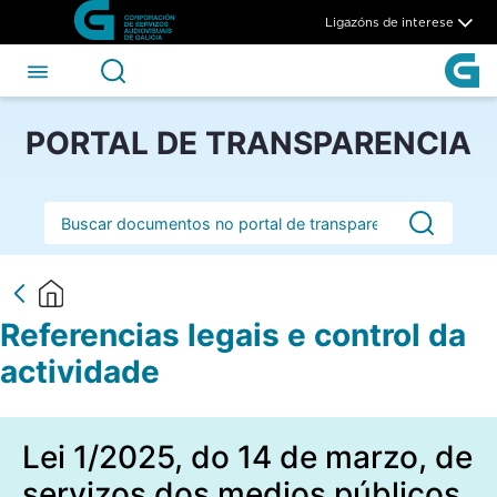
Referencias legais e control 
Skip to Main Content
Ligazóns de interese
PORTAL DE TRANSPARENCIA
Barra de busca
Referencias legais e control da
actividade
Lei 1/2025, do 14 de marzo, de
servizos dos medios públicos