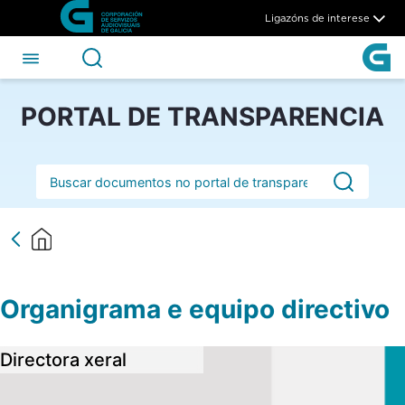
Organigrama e equipo direct
Skip to Main Content
Ligazóns de interese
PORTAL DE TRANSPARENCIA
Barra de busca
​​​​​​​Organigrama e equipo directivo
Directora xeral