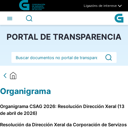
Organigrama da Corporación 
Skip to Main Content
Ligazóns de interese
PORTAL DE TRANSPARENCIA
Barra de busca
Organigrama
Organigrama CSAG 2026: Resolución Dirección Xeral (13
de abril de 2026)
Resolución da Dirección Xeral da Corporación de Servizos