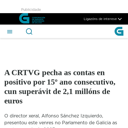
A CRTVG pecha as contas en p
Publicidade
Skip to Main Content
Ligazóns de interese
A CRTVG pecha as contas en
positivo por 15º ano consecutivo,
cun superávit de 2,1 millóns de
euros
O director xeral, Alfonso Sánchez Izquierdo,
presentou este venres no Parlamento de Galicia as