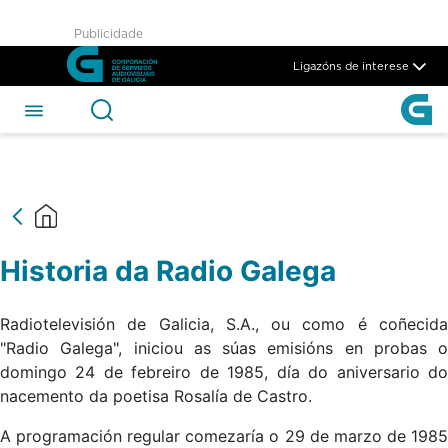
Historia da Radio Galega - C
Publicidade
Skip to Main Content
Ligazóns de interese
Historia da Radio Galega
Radiotelevisión de Galicia, S.A., ou como é coñecida
"Radio Galega", iniciou as súas emisións en probas o
domingo 24 de febreiro de 1985, día do aniversario do
nacemento da poetisa Rosalía de Castro.
A programación regular comezaría o 29 de marzo de 1985