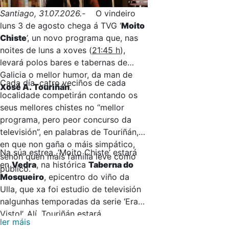
Santiago, 31.07.2026.-
O vindeiro
luns 3 de agosto chega á TVG ‘
Moito
Chiste
’, un novo programa que, nas
noites de luns a xoves (
21:45 h
),
levará polos bares e tabernas de
Galicia o mellor humor, da man de
Cada día, catro veciños de cada
Xosé A. Touriñán
.
localidade competirán contando os
seus mellores chistes no “mellor
programa, pero peor concurso da
televisión”, en palabras de Touriñán,
en que non gaña o máis simpático,
Na súa estrea, ‘Moito Chiste’ estará
senón quen máis familia leve como
en
Vedra
, na histórica
Taberna do
público.
Mosqueiro
, epicentro do viño da
Ulla, que xa foi estudio de televisión
nalgunhas temporadas da serie ‘Era
Visto!’. Alí, Touriñán estará
ler máis
acompañado por
Inés
,
Héctor
,
José