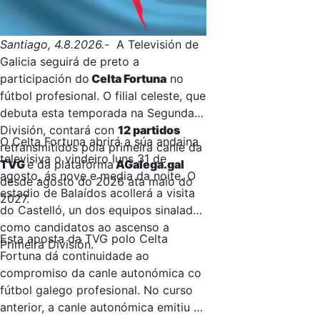
Santiago, 4.8.2026.-
A Televisión de
Galicia seguirá de preto a
participación do
Celta Fortuna
no
fútbol profesional. O filial celeste, que
debuta esta temporada na Segunda
División, contará con
12 partidos
O Celta Fortuna abrirá a súa andaina
retransmitidos pola primeira canle da
televisiva o vindeiro luns 31 de
TVG
e da plataforma
AGalega.gal
agosto, ás nove e media da noite. O
desde agosto do 2026 ata maio do
estadio de Balaídos acollerá a visita
2027.
do Castelló, un dos equipos sinalados
como candidatos ao ascenso a
Esta aposta da TVG polo Celta
Primeira División.
Fortuna dá continuidade ao
compromiso da canle autonómica co
fútbol galego profesional. No curso
anterior, a canle autonómica emitiu 11