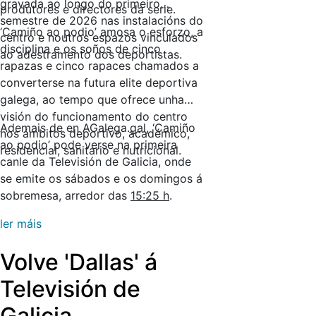
gravada ao longo do primeiro
produtores e directores da serie.
semestre de 2026 nas instalacións do
‘Camiño ao podio’ amosa o esforzo, a
centro e noutros espazos vinculados
disciplina e os soños de cinco
ao adestramento dos deportistas.
rapazas e cinco rapaces chamados a
converterse na futura elite deportiva
galega, ao tempo que ofrece unha
visión do funcionamento do centro
Ademais de en AGalega.gal, ‘Camiño
nos ámbitos deportivo, académico,
ao podio’ pode verse na primeira
residencial, sanitario e nutricional.
canle da Televisión de Galicia, onde
se emite os sábados e os domingos á
sobremesa, arredor das
15:25 h
.
ler máis
Volve 'Dallas' á
Televisión de
Galicia