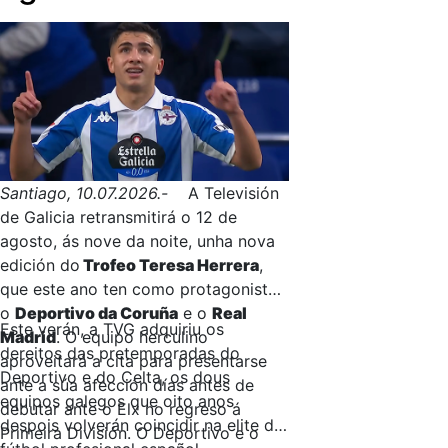
Santiago, 10.07.2026.-
A Televisión
de Galicia retransmitirá o 12 de
agosto, ás nove da noite, unha nova
edición do
Trofeo Teresa Herrera
,
que este ano ten como protagonistas
o
Deportivo da Coruña
e o
Real
Este verán, a TVG adquiriu os
Madrid
. O equipo herculino
dereitos das pretemporadas do
aproveitará a cita para presentarse
Deportivo e do Celta, os dous
ante a súa afección días antes de
equipos galegos que oito anos
debutar ante o Elx no regreso á
despois volverán coincidir na elite do
Primeira División. O Deportivo e o