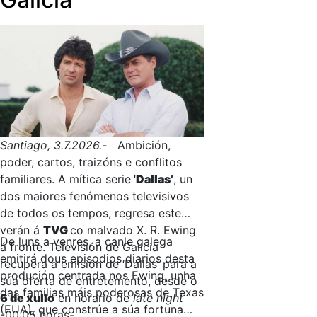
Santiago, 3.7.2026.-
Ambición,
poder, cartos, traizóns e conflitos
familiares. A mítica serie
‘Dallas’
, un
dos maiores fenómenos televisivos
de todos os tempos, regresa este
verán á
TVG
co malvado X. R. Ewing
De luns a venres, a canle galega
á fronte. Televisión de Galicia
emitirá dous episodios diarios desta
recupera a emisión de ‘Dallas’ para a
produción centrada nos Ewing, unha
súa oferta de entretemento, desde o
das familias máis poderosas de Texas
6 de xullo
en horario de
late night
(EUA), que constrúe a súa fortuna
-00:05 horas-.