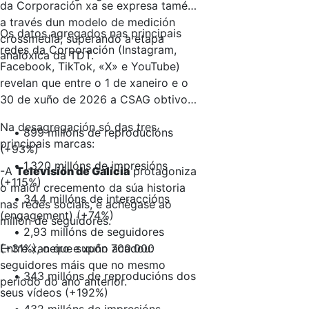
da Corporación xa se expresa tamén
a través dun modelo de medición
Os datos agregados nas principais
crossmedia, superando a etapa
redes da Corporación (Instagram,
analóxica da TDT.
Facebook, TikTok, «X» e YouTube)
revelan que entre o 1 de xaneiro e o
30 de xuño de 2026 a CSAG obtivo:
Na desagregación só das tres
• 899 millóns de reproducións
principais marcas:
(+93%)
• 1.320 millóns de impresións
-A
Televisión de Galicia
protagoniza
(+115%)
o maior crecemento da súa historia
• 34,4 millóns de interaccións
nas redes sociais, e achégase ao
(engagement) (+74%)
millón de seguidores.
• 2,93 millóns de seguidores
(+31%), o que supón 700.000
Entre xaneiro e xuño acadou:
seguidores máis que no mesmo
• 343 millóns de reproducións dos
período do ano anterior.
seus vídeos (+192%)
• 432 millóns de impresións