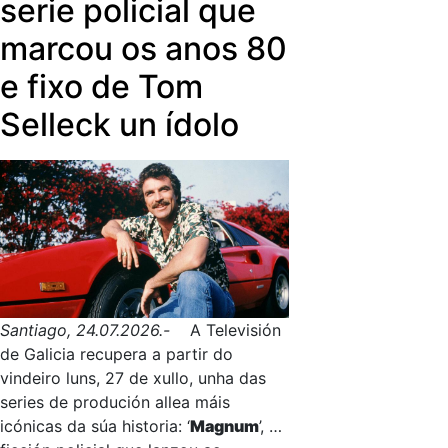
serie policial que
máis de cen anos, que vai permitir
cultural e astronómica ‘Lux et Umbra
aos medios públicos galegos contar
marcou os anos 80
2026’ nos tellados da catedral de
un acontecemento histórico "como
Mondoñedo, ou a posta en valor
e fixo de Tom
só nós sabemos facelo, con humor,
arqueolóxica do Altar do Sol de
con retranca e, sobre todo, con algo
Alperiz, en Lalín.
Selleck un ídolo
moi noso”.
Santiago, 24.07.2026.-
A Televisión
de Galicia recupera a partir do
vindeiro luns, 27 de xullo, unha das
series de produción allea máis
icónicas da súa historia: ‘
Magnum
’, a