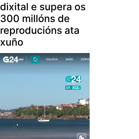
das producións máis exportadas e
dixital e supera os
dobradas da historia da televisión.
300 millóns de
reproducións ata
xuño