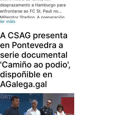
Deportivo
se vai enfrontar ao
Real
desprazamento a Hamburgo para
Madrid
.
enfrontarse ao FC St. Pauli no
Millerntor Stadion. A preparación
ler máis
continuará en Italia con dous
encontros de alto nivel: o xoves 6 de
A CSAG presenta
agosto, ás oito da tarde, ante a
Fiorentina no Stadio Artemio Franchi,
en Pontevedra a
e o sábado 8 de agosto, con horario
serie documental
pendente de confirmación, fronte ao
Genoa no Stadio Luigi Ferraris.
'Camiño ao podio',
dispoñible en
AGalega.gal