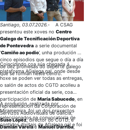
Santiago, 03.07.2026.-
A CSAG
presentou este xoves no
Centro
Galego de Tecnificación Deportiva
de Pontevedra
a serie documental
‘
Camiño ao podio
’, unha produción de
cinco episodios que segue o día a día
Coincidindo coa súa chegada á
de dez promesas do deporte galego
plataforma AGalega.gal, onde desde
que se forman neste centro.
hoxe se poden ver todas as entregas,
o salón de actos do CGTD acolleu a
presentación oficial da serie, coa
participación de
María Sabucedo
, en
A produción, realizada por
representación da Corporación de
Miramemira, foi un dos proxectos
Servizos Audiovisuais de Galicia;
seleccionados na convocatoria de
Suso López
, director do CGTD; e
contidos dixitais de AGalega.gal e foi
Damián Varela
e
Manuel Darriba
,