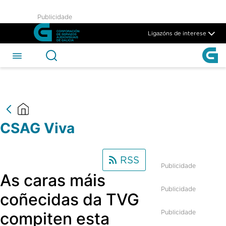
CSAG Viva - CSAG
Publicidade
Skip to Main Content
Ligazóns de interese
CSAG Viva
RSS
Publicidade
As caras máis
Publicidade
coñecidas da TVG
Publicidade
compiten esta