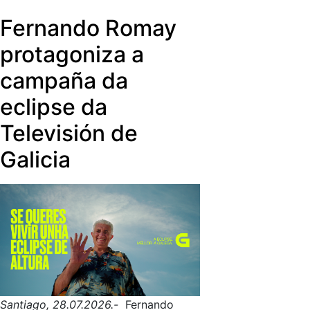
e
Cañete
. Só un deles poderá facerse
Fernando Romay
coa Cunca de Ouro.
protagoniza a
campaña da
eclipse da
Televisión de
Galicia
Santiago, 28.07.2026.-
Fernando