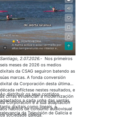
Santiago, 2.07.2026.-
Nos primeiros
seis meses de 2026 os medios
dixitais da CSAG seguiron batendo as
súas marcas. A fonda conversión
dixital da Corporación desta última
década reflíctese nestes resultados, e
Ao distribuír os seus contidos
as cifras evidencian a modernización
adaptados a cada unha das ventás,
da Corporación e a súa adaptación
tanto dixitais como lineais, a
aos hábitos de consumo audiovisual
relevancia da Televisión de Galicia e
da sociedade galega.