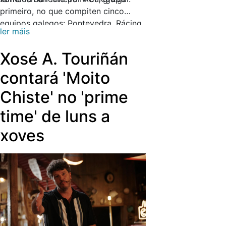
primeiro, no que compiten cinco
equipos galegos: Pontevedra, Rácing
ler máis
de Ferrol, Club Deportivo Lugo,
Unión Deportiva Ourense e Fabril
Xosé A. Touriñán
Deportivo. O primeiro está
programado para o día 29 ás seis e
contará 'Moito
media da tarde, entre o Arenas de
Chiste' no 'prime
Getxo e o Rácing de Ferrol.
time' de luns a
xoves