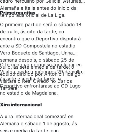
cadro herculino por Galicia, Asturias,
ás
20:00 h
, o F
iorentina-Deportivo
,
Alemaña e Italia antes do inicio da
desde o estadio Artemio Franchi, en
Primeiras citas
temporada oficial de La Liga.
Florencia. Os dous partidos, pola
O primeiro partido será o sábado 18
TVG.
de xullo, ás oito da tarde, co
• O
sábado 8 de agosto
volverán
encontro que o Deportivo disputará
coincidir os compromisos dos dous
ante a SD Compostela no estadio
equipos galegos nun dobre duelo
Vero Boquete de Santiago. Unha
italiano. A partir das
21:00 h
, a TVG
semana despois, o sábado 25 de
ofrecerá o encontro entre o
R. C.
O terceiro compromiso terá lugar en
xullo, ás sete e media da tarde, o
Celta
e o
Nápoles
, que se disputará
Vilalba, onde o mércores 29 de xullo,
equipo dirixido por Antonio Hidalgo
no estadio Teofolo Patini, e á mesma
ás sete e media da tarde, o
visitará o Real Oviedo no Carlos
hora, a G2 retransmitirá o
Genoa-
Deportivo enfrontarase ao CD Lugo
Tartiere.
Deportivo
, desde o estadio Luigi
no estadio da Magdalena.
Ferraris.
• A cobertura da pretemporada
Xira internacional
culminará o
mércores 12
, ás
21:00 h
,
A xira internacional comezará en
coa retransmisión pola TVG do
Alemaña o sábado 1 de agosto, ás
Trofeo Teresa Herrera
, onde o
seis e media da tarde, cun