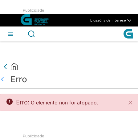
test - CSAG
Publicidade
Skip to Main Content
Ligazóns de interese
Erro
Atrás
Erro:
O elemento non foi atopado.
Pec
Publicidade