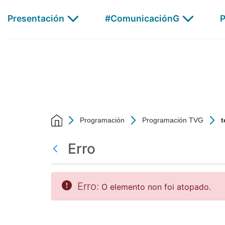
test - CSAG
Skip to Main Content
Presentación
#ComunicaciónG
P
AGalega
Programación
Programación TVG
t
Erro
Atrás
Erro:
O elemento non foi atopado.