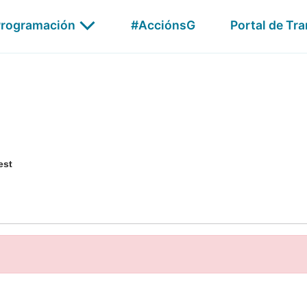
Publicidade
rogramación
#AcciónsG
Portal de Tr
G24
AGalega Audio
Xabarín
est