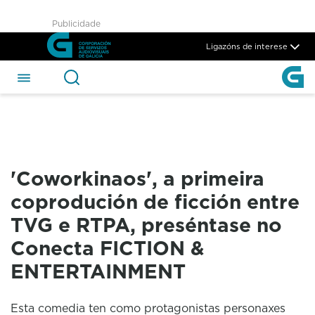
&#39;Coworkinaos&#39;, a p
Publicidade
Skip to Main Content
Ligazóns de interese
'Coworkinaos', a primeira
coprodución de ficción entre
TVG e RTPA, preséntase no
Conecta FICTION &
ENTERTAINMENT
Esta comedia ten como protagonistas personaxes