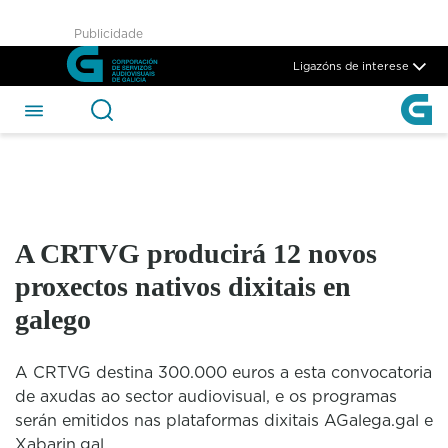
A CRTVG producirá 12 novos p
Publicidade
Skip to Main Content
Ligazóns de interese
A CRTVG producirá 12 novos
proxectos nativos dixitais en
galego
A CRTVG destina 300.000 euros a esta convocatoria
de axudas ao sector audiovisual, e os programas
serán emitidos nas plataformas dixitais AGalega.gal e
Xabarin.gal