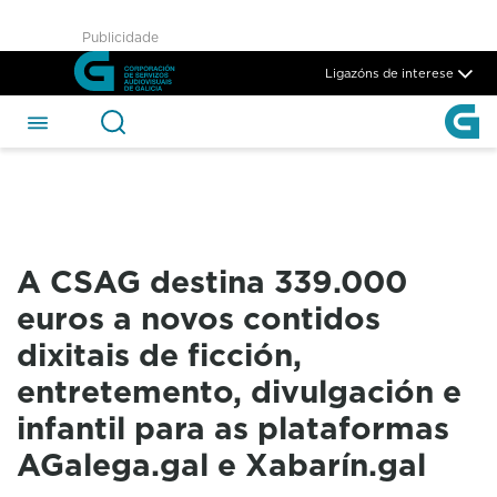
A CSAG destina 339.000 euros 
Publicidade
Skip to Main Content
Ligazóns de interese
A CSAG destina 339.000
euros a novos contidos
dixitais de ficción,
entretemento, divulgación e
infantil para as plataformas
AGalega.gal e Xabarín.gal