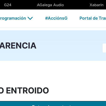
IDO - CSAG
G24
AGalega Audio
Xabarín
rogramación
#AcciónsG
Portal de Tr
PARENCIA
Ba
O ENTROIDO