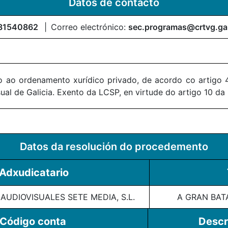
Datos de contacto
81540862
Correo electrónico:
sec.programas@crtvg.ga
 ao ordenamento xurídico privado, de acordo co artigo 4
al de Galicia. Exento da LCSP, en virtude do artigo 10 da
Datos da resolución do procedemento
Adxudicatario
UDIOVISUALES SETE MEDIA, S.L.
A GRAN BAT
Código conta
Descr