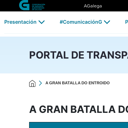
A GRAN BATALLA DO ENTRO
Skip to Main Content
AGalega
Presentación
#ComunicaciónG
P
PORTAL DE TRANS
A GRAN BATALLA DO ENTROIDO
A GRAN BATALLA D