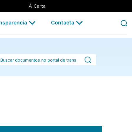
Á Carta
ansparencia
Contacta
rra de busca