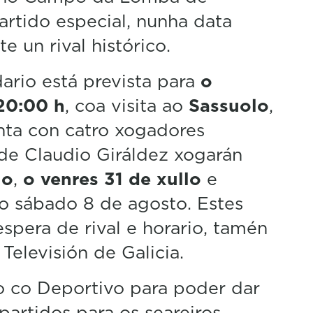
artido especial, nunha data
e un rival histórico.
ario está prevista para
o
20:00 h
, coa visita ao
Sassuolo
,
nta con catro xogadores
 de Claudio Giráldez xogarán
lo
,
o venres 31 de xullo
e
o sábado 8 de agosto. Estes
espera de rival e horario, tamén
Televisión de Galicia.
co Deportivo para poder dar
artidos para os seareiros