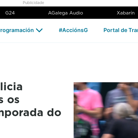
nsmitirá todos os partidos da
Publicidade
G24
AGalega Audio
Xabarín
rogramación
#AcciónsG
Portal de Tr
licia
s os
emporada do