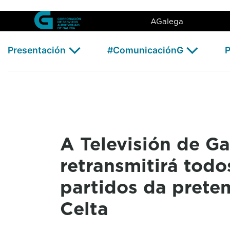
A Televisión de Galicia retra
Skip to Main Content
AGalega
Presentación
#ComunicaciónG
P
A Televisión de Ga
retransmitirá todo
partidos da pret
Celta