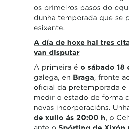
os primeiros pasos do equi
dunha temporada que se p
esixente.
A día de hoxe hai tres ci
van disputar
A primeira é
o sábado 18 
galega, en
Braga
, fronte a
oficial da pretemporada e
medir o estado de forma d
novas incorporacións. Un
de xullo ás 20:00 h
, o Ce
ante o
Spórting de Xixón