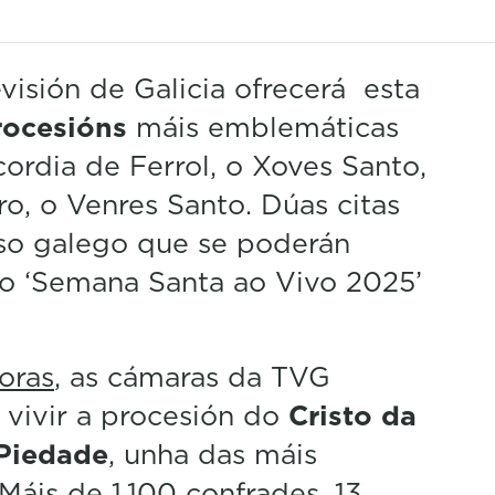
visión de Galicia ofrecerá esta
rocesións
máis emblemáticas
cordia de Ferrol, o Xoves Santo,
ro, o Venres Santo. Dúas citas
oso galego que se poderán
zo ‘Semana Santa ao Vivo 2025’
oras
, as cámaras da TVG
 vivir a procesión do
Cristo da
 Piedade
, unha das máis
Máis de 1.100 confrades, 13