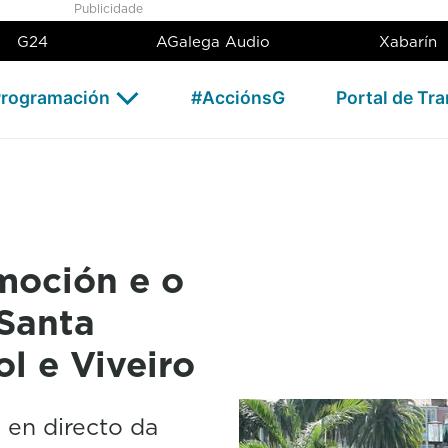
ervor da Semana Santa galega
Publicidade
G24
AGalega Audio
Xabarín
rogramación
#AcciónsG
Portal de Tr
moción e o
Santa
l e Viveiro
 en directo da