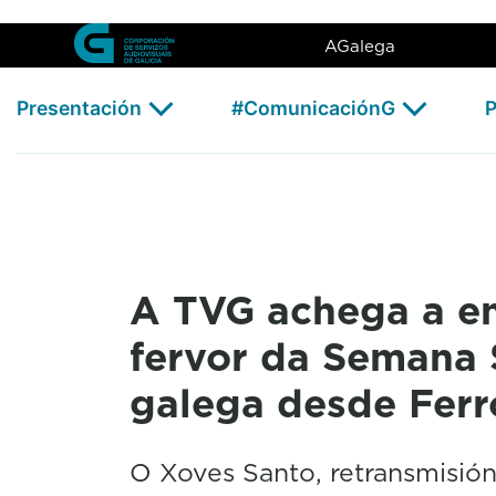
A TVG achega a emoción e o f
Skip to Main Content
AGalega
Presentación
#ComunicaciónG
P
A TVG achega a e
fervor da Semana 
galega desde Ferro
O Xoves Santo, retransmisión