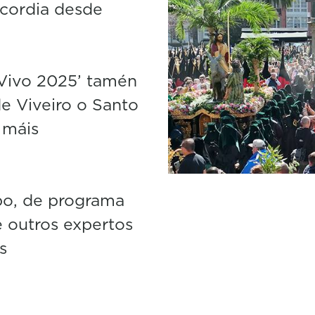
icordia desde
Vivo 2025’ tamén
e Viveiro o Santo
 máis
po, de programa
e outros expertos
s