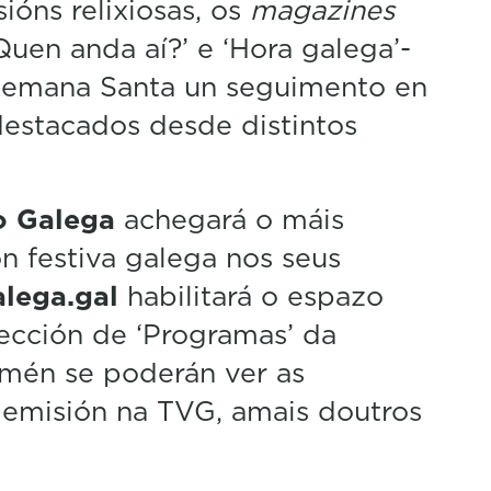
ións relixiosas, os
magazines
uen anda aí?’ e ‘Hora galega’-
 Semana Santa un seguimento en
destacados desde distintos
o Galega
achegará o máis
 festiva galega nos seus
lega.gal
habilitará o espazo
ección de ‘Programas’ da
amén se poderán ver as
 emisión na TVG, amais doutros