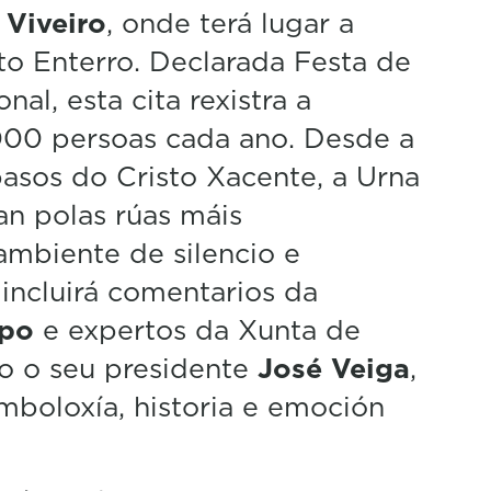
a
Viveiro
, onde terá lugar a
o Enterro. Declarada Festa de
nal, esta cita rexistra a
.000 persoas cada ano. Desde a
pasos do Cristo Xacente, a Urna
tan polas rúas máis
ambiente de silencio e
incluirá comentarios da
mpo
e expertos da Xunta de
mo o seu presidente
José Veiga
,
mboloxía, historia e emoción