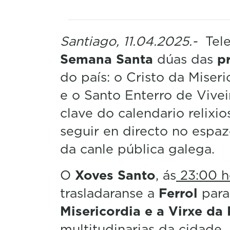
Santiago, 11.04.2025.-
Tele
Semana Santa
dúas das
p
do país: o Cristo da Miseri
e o Santo Enterro de Vivei
clave do calendario relixi
seguir en directo no espa
da canle pública galega.
O
Xoves Santo
, ás
23:00 h
trasladaranse a
Ferrol
para
Misericordia e a Virxe da
multitudinarias da cidade. 