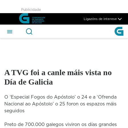
A TVG foi a canle máis vista 
Publicidade
Skip to Main Content
Ligazóns de interese
A TVG foi a canle máis vista no
Día de Galicia
O ‘Especial Fogos do Apóstolo’ o 24 e a ‘Ofrenda
Nacional ao Apóstolo’ o 25 foron os espazos máis
seguidos
Preto de 700.000 galegos viviron os días grandes