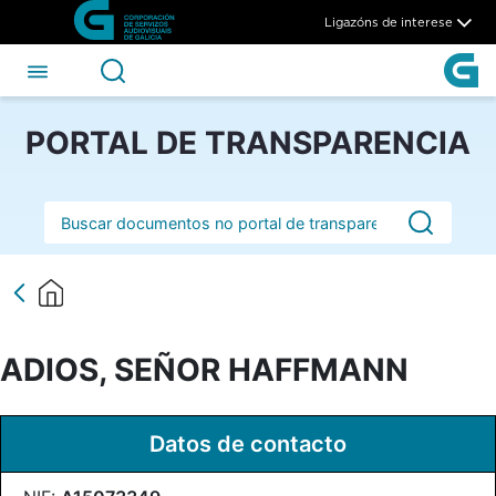
ADIOS, SEÑOR HAFFMANN -
Skip to Main Content
Ligazóns de interese
PORTAL DE TRANSPARENCIA
Barra de busca
ADIOS, SEÑOR HAFFMANN
Datos de contacto