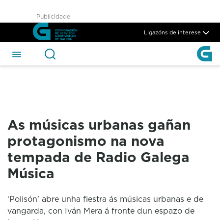
As músicas urbanas gañan p
Publicidade
Skip to Main Content
Ligazóns de interese
As músicas urbanas gañan
protagonismo na nova
tempada de Radio Galega
Música
‘Polisón’ abre unha fiestra ás músicas urbanas e de
vangarda, con Iván Mera á fronte dun espazo de