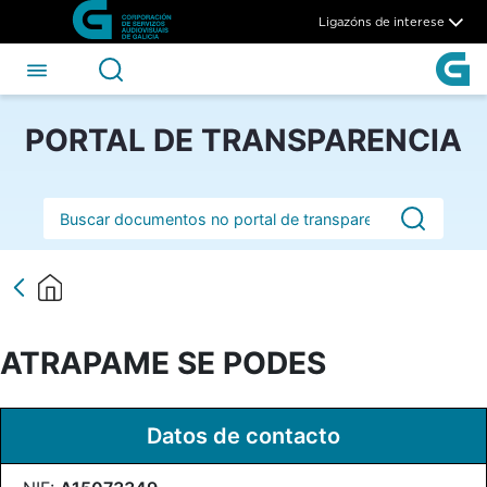
ATRAPAME SE PODES - CSA
Skip to Main Content
Ligazóns de interese
PORTAL DE TRANSPARENCIA
Barra de busca
ATRAPAME SE PODES
Datos de contacto