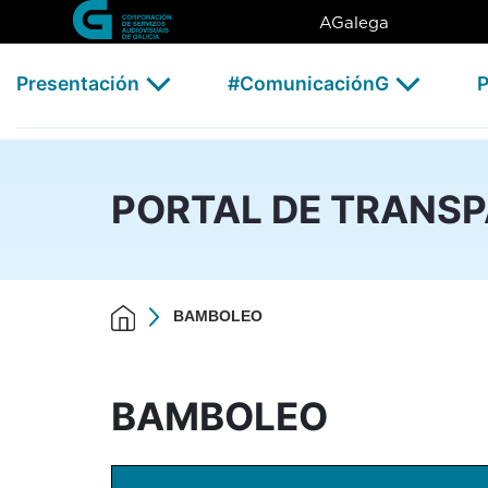
BAMBOLEO - CSAG
Skip to Main Content
AGalega
Presentación
#ComunicaciónG
P
PORTAL DE TRANS
BAMBOLEO
BAMBOLEO