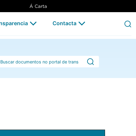
Á Carta
ansparencia
Contacta
rra de busca