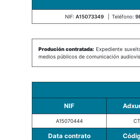
NIF:
A15073349
Teléfono:
9
Produción contratada:
Expediente suxeito
medios públicos de comunicación audiovisu
NIF
Adxud
A15070444
CT
Data contrato
Códig