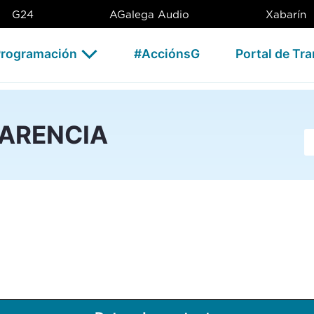
G24
AGalega Audio
Xabarín
rogramación
#AcciónsG
Portal de Tr
PARENCIA
Ba