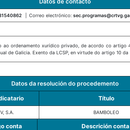
Datos de contacto
81540862
Correo electrónico:
sec.programas@crtvg.ga
 ao ordenamento xurídico privado, de acordo co artigo 4
al de Galicia. Exento da LCSP, en virtude do artigo 10 da
Datos da resolución do procedemento
icatario
Título
V, S.A.
BAMBOLEO
o conta
Descrición conta