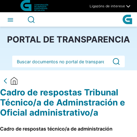
Cadro de respostas Tribunal 
Skip to Main Content
Ligazóns de interese
PORTAL DE TRANSPARENCIA
Barra de busca
Cadro de respostas Tribunal
Técnico/a de Adminstración e
Oficial administrativo/a
Cadro de respostas técnico/a de administración