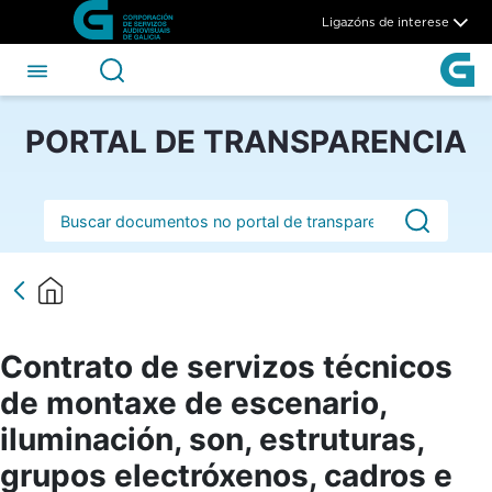
Contrato de servizos técnicos
Skip to Main Content
Ligazóns de interese
PORTAL DE TRANSPARENCIA
Barra de busca
Contrato de servizos técnicos
de montaxe de escenario,
iluminación, son, estruturas,
grupos electróxenos, cadros e