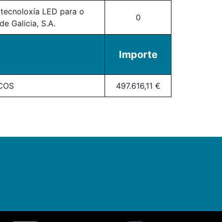
tecnoloxía LED para o
0
e Galicia, S.A.
Importe
COS
497.616,11 €