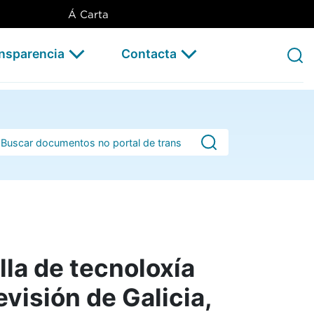
ía LED para o Plató 300 da Co
Á Carta
ansparencia
Contacta
rra de busca
la de tecnoloxía
visión de Galicia,