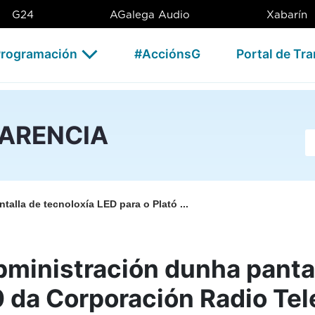
n dunha pantalla de tecnolox
G24
AGalega Audio
Xabarín
rogramación
#AcciónsG
Portal de Tr
PARENCIA
Ba
alla de tecnoloxía LED para o Plató ...
inistración dunha pantal
 da Corporación Radio Tele