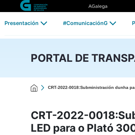
CRT-2022-0018:Subministració
Skip to Main Content
AGalega
Presentación
#ComunicaciónG
P
PORTAL DE TRANS
CRT-2022-0018:Subministración dunha pant
CRT-2022-0018:Subm
LED para o Plató 300