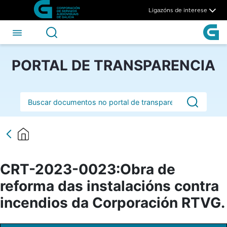
CRT-2023-0023:Obra de refor
Skip to Main Content
Ligazóns de interese
PORTAL DE TRANSPARENCIA
Barra de busca
CRT-2023-0023:Obra de
reforma das instalacións contra
incendios da Corporación RTVG.