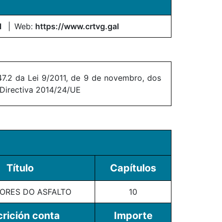
l
Web:
https://www.crtvg.gal
7.2 da Lei 9/2011, de 9 de novembro, dos
 Directiva 2014/24/UE
Título
Capítulos
ORES DO ASFALTO
10
rición conta
Importe