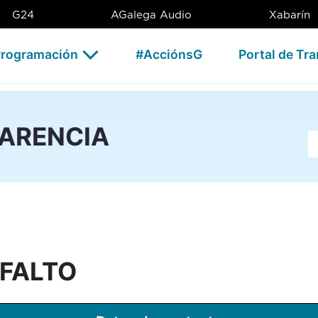
 CSAG
G24
AGalega Audio
Xabarín
rogramación
#AcciónsG
Portal de Tr
PARENCIA
Ba
FALTO