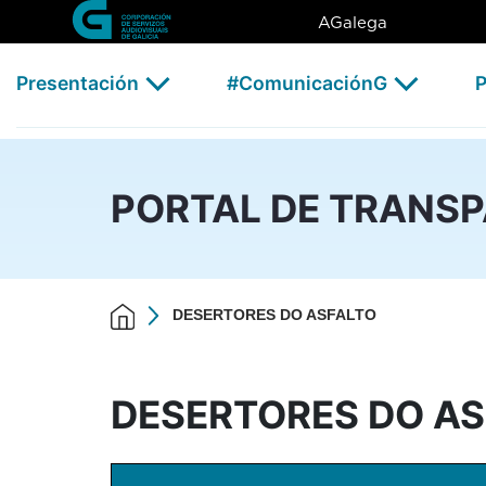
DESERTORES DO ASFALTO -
Skip to Main Content
AGalega
Presentación
#ComunicaciónG
P
PORTAL DE TRANS
DESERTORES DO ASFALTO
DESERTORES DO AS