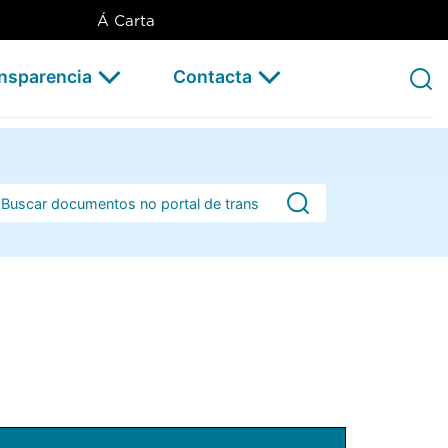
Á Carta
ansparencia
Contacta
rra de busca