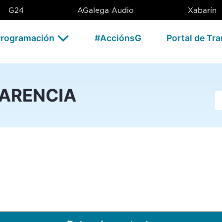
G24
AGalega Audio
Xabarín
rogramación
#AcciónsG
Portal de Tr
PARENCIA
Ba