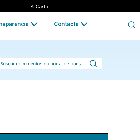
Á Carta
ansparencia
Contacta
rra de busca