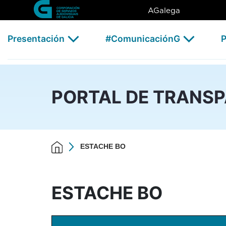
ESTACHE BO - CSAG
Skip to Main Content
AGalega
Presentación
#ComunicaciónG
P
PORTAL DE TRANS
ESTACHE BO
ESTACHE BO