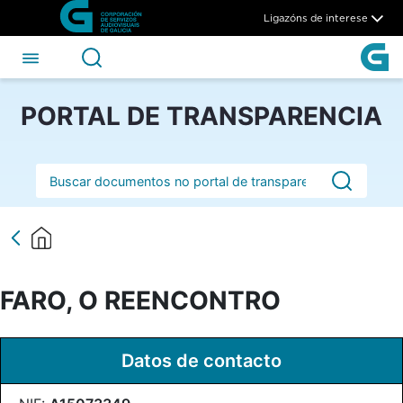
FARO, O REENCONTRO - CS
Skip to Main Content
Ligazóns de interese
PORTAL DE TRANSPARENCIA
Barra de busca
FARO, O REENCONTRO
Datos de contacto