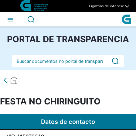
FESTA NO CHIRINGUITO - C
Skip to Main Content
Ligazóns de interese
PORTAL DE TRANSPARENCIA
Barra de busca
FESTA NO CHIRINGUITO
Datos de contacto