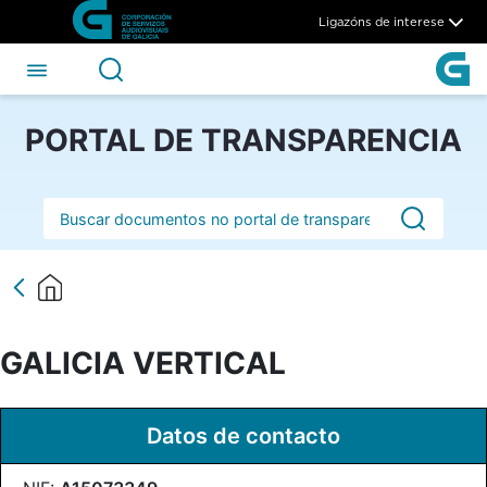
GALICIA VERTICAL - CSAG
Skip to Main Content
Ligazóns de interese
PORTAL DE TRANSPARENCIA
Barra de busca
GALICIA VERTICAL
Datos de contacto