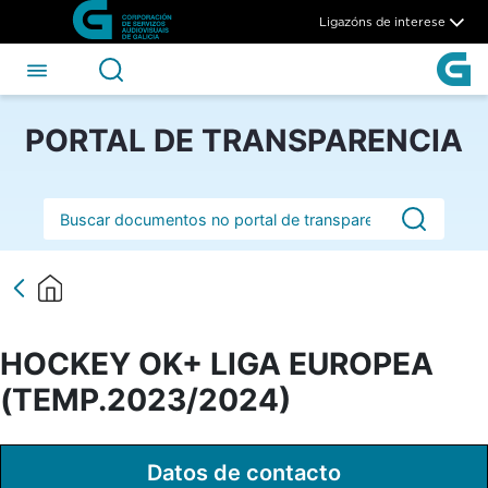
HOCKEY OK+ LIGA EUROPEA 
Skip to Main Content
Ligazóns de interese
PORTAL DE TRANSPARENCIA
Barra de busca
HOCKEY OK+ LIGA EUROPEA
(TEMP.2023/2024)
Datos de contacto