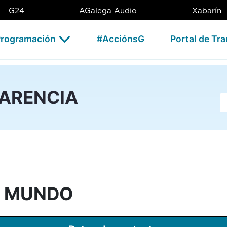
 - CSAG
G24
AGalega Audio
Xabarín
rogramación
#AcciónsG
Portal de Tr
PARENCIA
Ba
O MUNDO