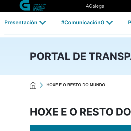
HOXE E O RESTO DO MUNDO
Skip to Main Content
AGalega
Presentación
#ComunicaciónG
P
PORTAL DE TRANS
HOXE E O RESTO DO MUNDO
HOXE E O RESTO D