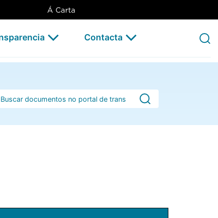
Á Carta
ansparencia
Contacta
rra de busca